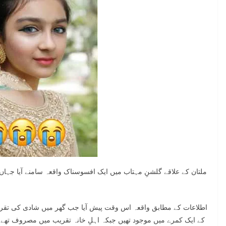
ملتان کے علاقے گلشنِ مہتاب میں ایک افسوسناک واقعہ سامنے آیا جہا
اطلاعات کے مطابق واقعہ اس وقت پیش آیا جب گھر میں شادی کی تقریب
کے ایک کمرے میں موجود تھیں جبکہ اہلِ خانہ تقریب میں مصروف تھے۔ 