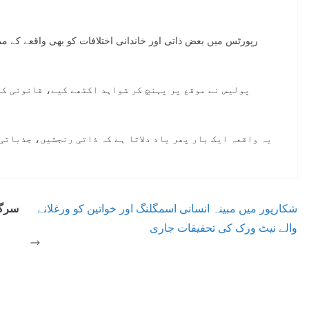
رپورٹس میں بعض ذاتی اور خاندانی اختلافات کو بھی واقعے کے مم
پولیس نے موقع پر پہنچ کر شواہد اکٹھے کیے، قانونی ک
یہ واقعہ ایک بار پھر یاد دلاتا ہے کہ ذاتی رنجشیں، جذباتی
شکارپور میں مبینہ انسانی اسمگلنگ اور خواتین کو ورغلانے
سرگو
والے نیٹ ورک کی تحقیقات جاری