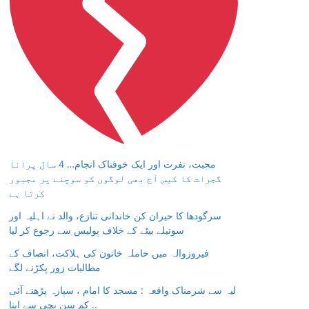
محبت، نفرت اور ایک خوفناک انجام… 4 سال پرانا
گجرات کا کیس آج بھی لوگوں کو سوچنے پر مجبور
کرتا ہے
سرگودھا کا حیران کن خاندانی تنازع، والد نے اہلیہ اور
سوتیلے بیٹے کے خلاف پولیس سے رجوع کر لیا
فیروزوالہ میں حاملہ خاتون کی ہلاکت، انصاف کے
مطالبات زور پکڑنے لگے
لیہ سے شرمناک واقعہ : مسجد کا امام ، سپارہ پڑھنے آئی
کم سن بچی سے اپنا ..