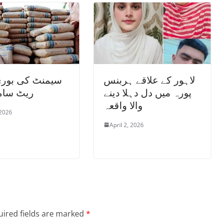
لاہور کے علاقے ہربنس
سیمنٹ کی بوری 
پورہ میں دل دہلا دینے
ریٹ سامن
والا واقعہ
 2026
April 2, 2026
ired fields are marked
*