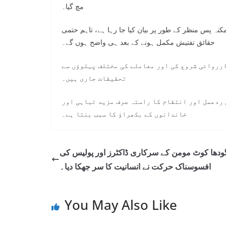
مچ گیا۔
کنہ پس منظر کے طور پر بیان کیا جا رہا ہے، تاہم حتمی
حقائق تفتیش مکمل ہونے کے بعد ہی واضح ہوں گے۔
ارروائی شروع کی اور معاملے کی مختلف پہلوؤں سے
تحقیقات جاری ہیں۔
 ردعمل اور انتقام کا راستہ صرف مزید تباہی اور
خاندانوں کے بکھراؤ کا سبب بنتا ہے۔
دھا کوٹ مومن کے سرکاری ڈاکٹرز اور پولیس کی
افسوسناک حرکت نے انسانیت کا سر جھکا دیا۔
You May Also Like