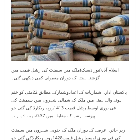
اسلام آباد(نیوز ڈیسک)ملک میں سیمنٹ کی ریٹیل قیمت میں
گزشتہ ہفتہ کے دوران معمولی کمی دیکھی گئی۔
پاکستان ادارہ شماریات کے اعدادوشمارکے مطابق 22مئی کو ختم
ہونے والے ہفتہ میں ملک کے شمالی شہروں میں سیمینٹ کی
فی بوری اوسط ریٹیل قیمت 1413روپے ریکارڈ کی گئی جو
پیوستہ ہفتہ کے مقابلہ میں 0.37فیصد کم ہے۔
زیر جائزہ عرصے کے دوران ملک کے جنوبی شہروں میں سیمنٹ
کی فی بوری اوسط ریٹیل قیمت1428روپے ریکارڈکی گئی جو