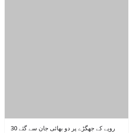
30 روپے کے جھگڑے پر دو بھائی جان سے گئے