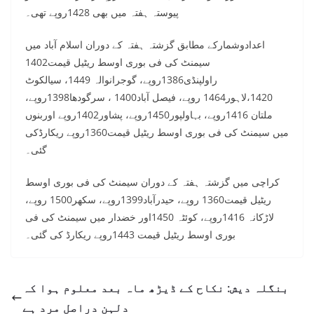
پیوستہ ہفتہ میں بھی 1428روپے تھی۔
اعدادوشمارکے مطابق گزشتہ ہفتہ کے دوران اسلام آباد میں
سیمنٹ کی فی بوری اوسط ریٹیل قیمت1402
راولپنڈی1386روپے، گوجرانوالہ 1449، سیالکوٹ
1420،لاہور1464 روپے، فیصل آباد1400 ، سرگودھا1398روپے،
ملتان 1416روپے، بہاولپور1450روپے، پشاور1402روپے اوربنوں
میں سیمنٹ کی فی بوری اوسط ریٹیل قیمت1360روپے ریکارڈکی
گئی۔
کراچی میں گزشتہ ہفتہ کے دوران سیمنٹ کی فی بوری اوسط
ریٹیل قیمت1360 روپے، حیدرآباد1399روپے، سکھر1500 روپے،
لاڑکانہ 1416روپے، کوئٹہ 1450اور خضدار میں سیمنٹ کی فی
بوری اوسط ریٹیل قیمت 1443روپے ریکارڈ کی گئی۔
بنگلہ دیش: نکاح کے ڈیڑھ ماہ بعد معلوم ہوا کہ
دلہن دراصل مرد ہے