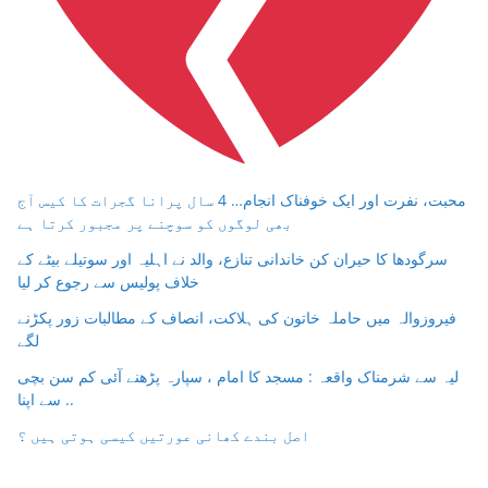
محبت، نفرت اور ایک خوفناک انجام… 4 سال پرانا گجرات کا کیس آج
بھی لوگوں کو سوچنے پر مجبور کرتا ہے
سرگودھا کا حیران کن خاندانی تنازع، والد نے اہلیہ اور سوتیلے بیٹے کے
خلاف پولیس سے رجوع کر لیا
فیروزوالہ میں حاملہ خاتون کی ہلاکت، انصاف کے مطالبات زور پکڑنے
لگے
لیہ سے شرمناک واقعہ : مسجد کا امام ، سپارہ پڑھنے آئی کم سن بچی
سے اپنا ..
اصل بندے کھانی عورتیں کیسی ہوتی ہیں ؟