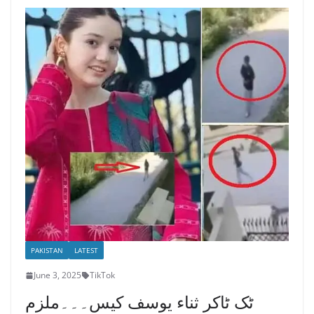
PAKISTAN
LATEST
June 3, 2025
TikTok
ٹک ٹاکر ثناء یوسف کیس۔۔۔ملزم