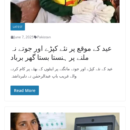
LATEST
June 7, 2025
Pakistan
عید کے موقع پر نئے کپڑے اور جوتے نہ
ملنے پر ہنستا بستا گھر برباد
عید کے نئے کپڑے اور جوتے مانگنے پر اینٹوں کے بھٹے پر کام کرنے
والے غریب باپ عبدالرحمٰن نے دلبرداشتہ
Read More