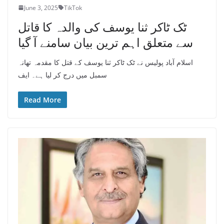
June 3, 2025
TikTok
ٹک ٹاکر ثنا یوسف کی والدہ کا قاتل
سے متعلق اہم ترین بیان سامنے آ گیا
اسلام آباد پولیس نے ٹک ٹاکر ثنا یوسف کے قتل کا مقدمہ تھانہ
سمبل میں درج کر لیا ہے۔ ایف
Read More