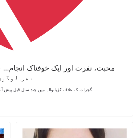
بھی لوگوں
گجرات کے علاقے کڑیانوالہ میں چند سال قبل پیش آنے