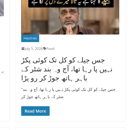
PAKISTAN
July 5, 2026
Food
جس جیلے کو کل تک کوئی پکڑ
نہیں پا رہا تھا، آج وہ بند شٹر کے
یہ
باہر ہاتھ جوڑ کر رو پڑا
“جس جیلے کو کل تک کوئی پکڑ نہیں پا رہا تھا، آج وہ بند
شٹر کے باہر ہاتھ جوڑ کر
Read More