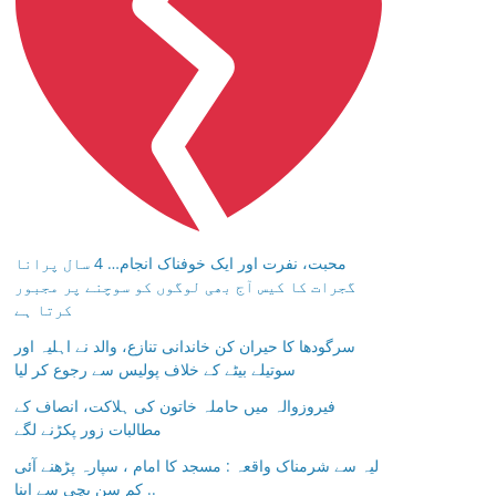
محبت، نفرت اور ایک خوفناک انجام… 4 سال پرانا
گجرات کا کیس آج بھی لوگوں کو سوچنے پر مجبور
کرتا ہے
سرگودھا کا حیران کن خاندانی تنازع، والد نے اہلیہ اور
سوتیلے بیٹے کے خلاف پولیس سے رجوع کر لیا
فیروزوالہ میں حاملہ خاتون کی ہلاکت، انصاف کے
مطالبات زور پکڑنے لگے
لیہ سے شرمناک واقعہ : مسجد کا امام ، سپارہ پڑھنے آئی
کم سن بچی سے اپنا ..