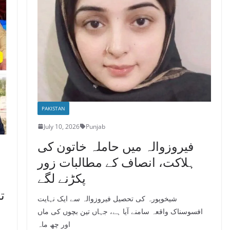
PAKISTAN
July 10, 2026
Punjab
فیروزوالہ میں حاملہ خاتون کی
ہلاکت، انصاف کے مطالبات زور
پکڑنے لگے
ت
شیخوپورہ کی تحصیل فیروزوالہ سے ایک نہایت
افسوسناک واقعہ سامنے آیا ہے، جہاں تین بچوں کی ماں
اور چھ ماہ