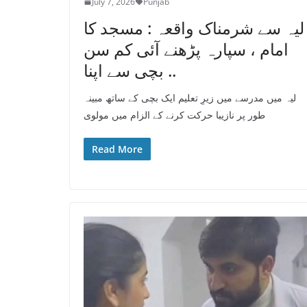
July 7, 2026
Punjab
لیہ سے شرمناک واقعہ : مسجد کا
امام ، سپارہ پڑھنے آئی کم سن
بچی سے اپنا ..
لیہ میں مدرسے میں زیرِ تعلیم ایک بچی کے ساتھ مبینہ
طور پر نازیبا حرکت کرنے کے الزام میں مولوی
Read More