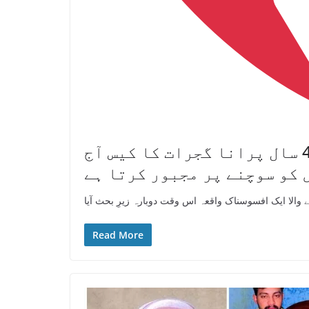
محبت، نفرت اور ایک خوفناک انجام… 4 سال پرانا گجرات کا کیس آج
 کو سوچنے پر مجبور کرتا ہے
 والا ایک افسوسناک واقعہ اس وقت دوبارہ زیرِ بحث آیا
Read More