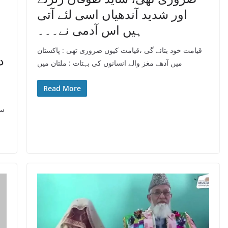
اور شدید آندھیاں اسی لئے آتی
ہیں اس آدمی نے۔۔۔
قیامت خود بتائے گی ،قیامت کیوں ضروری تھی : پاکستان
د
میں آدھے مغز والے انسانوں کی بہتات : ملتان میں
Read More
سا