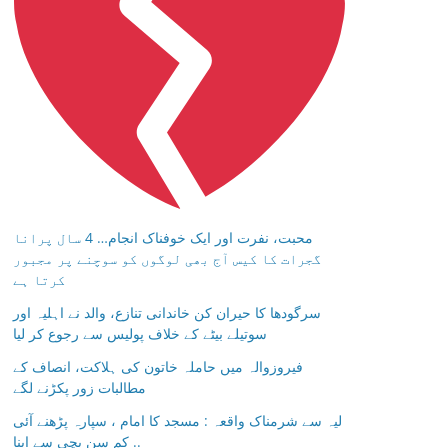
محبت، نفرت اور ایک خوفناک انجام… 4 سال پرانا
گجرات کا کیس آج بھی لوگوں کو سوچنے پر مجبور
کرتا ہے
سرگودھا کا حیران کن خاندانی تنازع، والد نے اہلیہ اور
سوتیلے بیٹے کے خلاف پولیس سے رجوع کر لیا
فیروزوالہ میں حاملہ خاتون کی ہلاکت، انصاف کے
مطالبات زور پکڑنے لگے
لیہ سے شرمناک واقعہ : مسجد کا امام ، سپارہ پڑھنے آئی
کم سن بچی سے اپنا ..