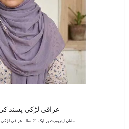
عراقی لڑکی پسند کی 
ملتان ایئرپورٹ پر ایک 21 سالہ عراقی لڑکی اس وقت مشکلات کا شکار ہو گئی جب وہ مبینہ طور پر