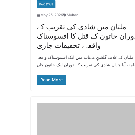
PAKISTAN
May 25, 2026
Multan
ملتان میں شادی کی تقریب کے
وران خاتون کے قتل کا افسوسناک
واقعہ، تحقیقات جاری
ملتان کے علاقے گلشنِ مہتاب میں ایک افسوسناک واقعہ
منے آیا جہاں شادی کی تقریب کے دوران ایک خاتون جان
Read More