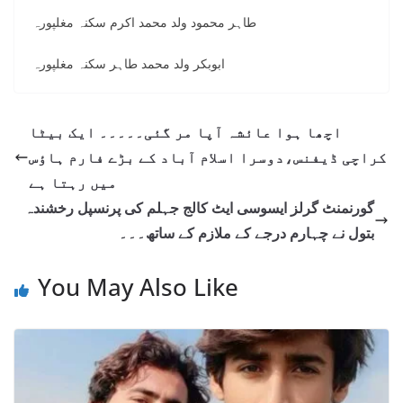
طاہر محمود ولد محمد اکرم سکنہ مغلپورہ
ابوبکر ولد محمد طاہر سکنہ مغلپورہ
اچھا ہوا عائشہ آپا مر گئی۔۔۔۔۔ ایک بیٹا
کراچی ڈیفنس،دوسرا اسلام آباد کے بڑے فارم ہاؤس
میں رہتا ہے
گورنمنٹ گرلز ایسوسی ایٹ کالج جہلم کی پرنسپل رخشندہ
بتول نے چہارم درجے کے ملازم کے ساتھ۔۔۔
You May Also Like