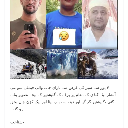
لاہور سے سیر کی غرض سے ناران جانے والی فیملی سوہنی
آبشار ،بٹہ کنڈی کے مقام پر برف کے گلیشئیر کے نیچے تصویر بنانے
گئی ،گلیشئیر گر گیا اور دبنے سے باپ بیٹا اور ایک کزن
جاں بحق
ہو گئے۔
شناخت-