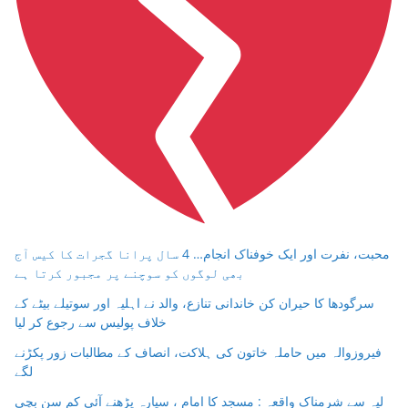
محبت، نفرت اور ایک خوفناک انجام… 4 سال پرانا گجرات کا کیس آج
بھی لوگوں کو سوچنے پر مجبور کرتا ہے
سرگودھا کا حیران کن خاندانی تنازع، والد نے اہلیہ اور سوتیلے بیٹے کے
خلاف پولیس سے رجوع کر لیا
فیروزوالہ میں حاملہ خاتون کی ہلاکت، انصاف کے مطالبات زور پکڑنے
لگے
لیہ سے شرمناک واقعہ : مسجد کا امام ، سپارہ پڑھنے آئی کم سن بچی