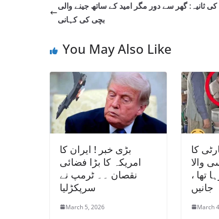
 کی ثانیہ: گھر سے دور مگر امید کے ساتھ جینے والی
بچی کی کہانی
You May Also Like
رٹی کا
بڑی خبر ! ایران کا
ی والا
امریکہ کا بڑا فضائی
 تھا ،
نقصان ۔۔ ٹرمپ نے
جانیں
سرپکڑلیا
March 5, 2026
March 4