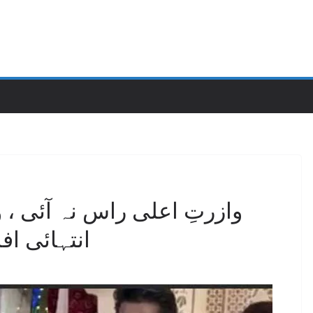
وازرتِ اعلی راس نہ آئی ، و
انتہائی ا