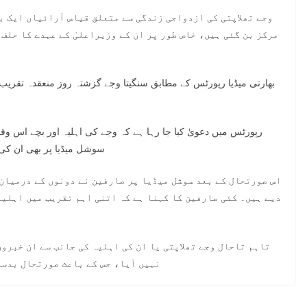
وجے تھلاپتی کی ازدواجی زندگی سے متعلق قیاس آرائیاں ایک ب
مرکز بن گئی ہیں، خاص طور پر ان کے وزیراعلیٰ کے عہدے کا حلف
بھارتی میڈیا رپورٹس کے مطابق سنگیتا وجے گزشتہ روز منعقدہ تقریب
رپورٹس میں دعویٰ کیا جا رہا ہے کہ وجے کی اہلیہ اور بچے اس وقت
سوشل میڈیا پر بھی ان کی ج
اس صورتحال کے بعد سوشل میڈیا پر صارفین نے دونوں کے درمیان 
دیے ہیں۔ کئی صارفین کا کہنا ہے کہ اتنی اہم تقریب میں اہلی
تاہم تاحال وجے تھلاپتی یا ان کی اہلیہ کی جانب سے ان خبرو
نہیں آیا، جس کے باعث صورتحال بدست