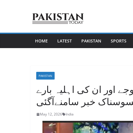
Skip
to
content
HOME
LATEST
PAKISTAN
SPORTS
PAKISTAN
جے اور ان کی اہلیہ بارے
فسوسناک خبر سامنےآگئی
May 12, 2026
India