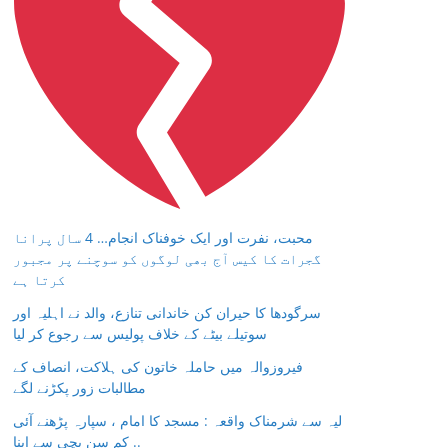
محبت، نفرت اور ایک خوفناک انجام… 4 سال پرانا
گجرات کا کیس آج بھی لوگوں کو سوچنے پر مجبور
کرتا ہے
سرگودھا کا حیران کن خاندانی تنازع، والد نے اہلیہ اور
سوتیلے بیٹے کے خلاف پولیس سے رجوع کر لیا
فیروزوالہ میں حاملہ خاتون کی ہلاکت، انصاف کے
مطالبات زور پکڑنے لگے
لیہ سے شرمناک واقعہ : مسجد کا امام ، سپارہ پڑھنے آئی
کم سن بچی سے اپنا ..