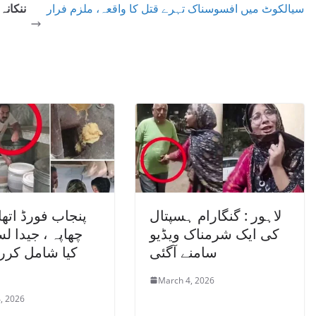
سیالکوٹ میں افسوسناک تہرے قتل کا واقعہ، ملزم فرار
ننکانہ
لاہور : گنگارام ہسپتال
پنجاب فورڈ اتھا
کی ایک شرمناک ویڈیو
چھاپہ ، جیدا لس
سامنے آگئی
کیا شامل کررہا
March 4, 2026
, 2026