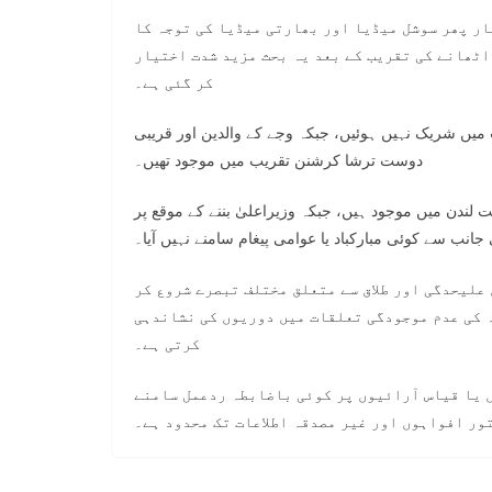
ار پھر سوشل میڈیا اور بھارتی میڈیا کی توجہ کا
 اٹھانے کی تقریب کے بعد یہ بحث مزید شدت اختیار
کر گئی ہے۔
 میں شریک نہیں ہوئیں، جبکہ وجے کے والدین اور قریبی
دوست ترشا کرشنن تقریب میں موجود تھیں۔
 لندن میں موجود ہیں، جبکہ وزیراعلیٰ بننے کے موقع پر
انب سے کوئی مبارکباد یا عوامی پیغام سامنے نہیں آیا۔
علیحدگی اور طلاق سے متعلق مختلف تبصرے شروع کر
ہ کی عدم موجودگی تعلقات میں دوریوں کی نشاندہی
کرتی ہے۔
ں یا قیاس آرائیوں پر کوئی باضابطہ ردعمل سامنے
ور افواہوں اور غیر مصدقہ اطلاعات تک محدود ہے۔