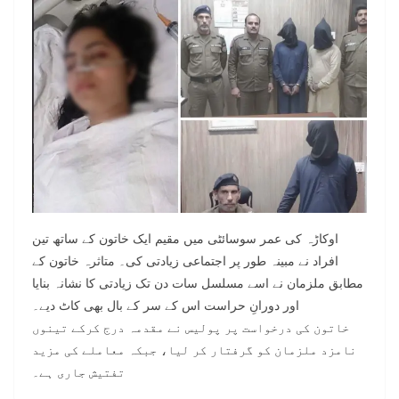
اوکاڑہ کی عمر سوسائٹی میں مقیم ایک خاتون کے ساتھ تین
افراد نے مبینہ طور پر اجتماعی زیادتی کی۔ متاثرہ خاتون کے
مطابق ملزمان نے اسے مسلسل سات دن تک زیادتی کا نشانہ بنایا
اور دورانِ حراست اس کے سر کے بال بھی کاٹ دیے۔
خاتون کی درخواست پر پولیس نے مقدمہ درج کرکے تینوں
نامزد ملزمان کو گرفتار کر لیا، جبکہ معاملے کی مزید
تفتیش جاری ہے۔