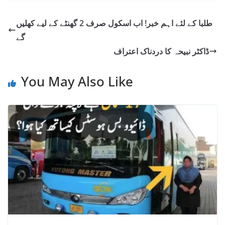
طلبا کے لئے اہم خبر! اب اسکول صرف 2 گھنٹے کے لیے کھلیں
گے
ڈاکٹر نبیحہ کا دردناک اعتراف
You May Also Like