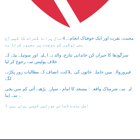
محبت، نفرت اور ایک خوفناک انجام… 4 سال پرانا گجرات کا کیس آج
بھی لوگوں کو سوچنے پر مجبور کرتا ہے
سرگودھا کا حیران کن خاندانی تنازع، والد نے اہلیہ اور سوتیلے بیٹے کے
خلاف پولیس سے رجوع کر لیا
فیروزوالہ میں حاملہ خاتون کی ہلاکت، انصاف کے مطالبات زور پکڑنے
لگے
لیہ سے شرمناک واقعہ : مسجد کا امام ، سپارہ پڑھنے آئی کم سن بچی
سے اپنا ..
اصل بندے کھانی عورتیں کیسی ہوتی ہیں ؟