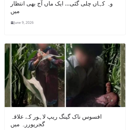
وہ کہاں چلی گئی… ایک ماں آج بھی انتظار
میں
June 9, 2026
افسوس ناک گینگ ریپ لاہور کے علاقہ
گجرپوررہ میں