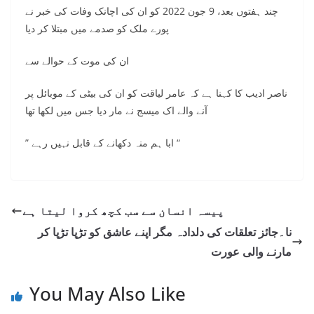
چند ہفتوں بعد، 9 جون 2022 کو ان کی اچانک وفات کی خبر نے
پورے ملک کو صدمے میں مبتلا کر دیا
ان کی موت کے حوالے سے
ناصر ادیب کا کہنا ہے کہ عامر لیاقت کو ان کی بیٹی کے موبائل پر
آنے والے اک میسج نے مار دیا جس میں لکھا تھا
” ابا ہم منہ دکھانے کے قابل نہیں رہے “
پیسہ انسان سے سب کچھ کروا لیتا ہے
نا۔جائز تعلقات کی دلدادہ مگر اپنے عاشق کو تڑپا تڑپا کر
مارنے والی عورت
You May Also Like