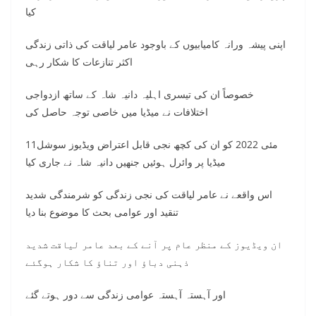
کیا
اپنی پیشہ ورانہ کامیابیوں کے باوجود عامر لیاقت کی ذاتی زندگی
اکثر تنازعات کا شکار رہی
خصوصاً ان کی تیسری اہلیہ دانیہ شاہ کے ساتھ ازدواجی
اختلافات نے میڈیا میں خاصی توجہ حاصل کی
11مئی 2022 کو ان کی کچھ نجی قابل اعتراض ویڈیوز سوشل
میڈیا پر وائرل ہوئیں جنھیں دانیہ شاہ نے جاری کیا
اس واقعے نے عامر لیاقت کی نجی زندگی کو شرمندگی شدید
تنقید اور عوامی بحث کا موضوع بنا دیا
ان ویڈیوز کے منظر عام پر آنے کے بعد عامر لیاقت شدید
ذہنی دباؤ اور تناؤ کا شکار ہوگئے
اور آہستہ آہستہ عوامی زندگی سے دور ہوتے گئے