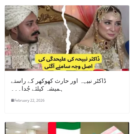
ڈاکٹر نبیہہ اور حارث کھوکھر کے راستے
ہمیشہ کیلئے جُدا۔۔۔
February 22, 2026