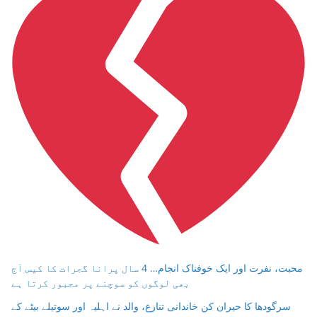
محبت، نفرت اور ایک خوفناک انجام… 4 سال پرانا گجرات کا کیس آج
بھی لوگوں کو سوچنے پر مجبور کرتا ہے
سرگودھا کا حیران کن خاندانی تنازع، والد نے اہلیہ اور سوتیلے بیٹے کے