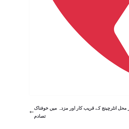
ر محل انٹرچینج کے قریب کار اور مزدہ میں خوفناک
تصادم