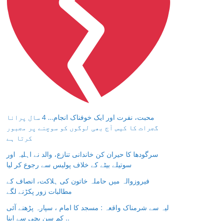
محبت، نفرت اور ایک خوفناک انجام… 4 سال پرانا
گجرات کا کیس آج بھی لوگوں کو سوچنے پر مجبور
کرتا ہے
سرگودھا کا حیران کن خاندانی تنازع، والد نے اہلیہ اور
سوتیلے بیٹے کے خلاف پولیس سے رجوع کر لیا
فیروزوالہ میں حاملہ خاتون کی ہلاکت، انصاف کے
مطالبات زور پکڑنے لگے
لیہ سے شرمناک واقعہ : مسجد کا امام ، سپارہ پڑھنے آئی
کم سن بچی سے اپنا ..