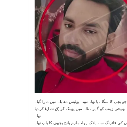
چی کا سگا تایا تھا، مبینہ پولیس مقابلے میں مارا گیا۔
 بھتیجی زینب کو گہرے نالے میں پھینک کر (ق ت ل) کر دیا
تھا۔
 کی فائرنگ سے ہلاک ہوا، ملزم پانچ بچیوں کا باپ تھا۔