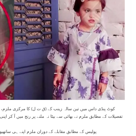
کوٹ پنڈی داس میں تین سالہ زینب کے (ق ت ل) کا مرکزی ملزم، جو ب
تفصیلات کے مطابق ملزم نے بھائی سے بیٹا نہ ملنے پر رنج میں آ کر اپنی
پولیس کے مطابق مقابلے کے دوران ملزم اپنے ہی ساتھیوں