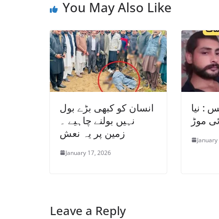
You May Also Like
 : نیا
انسان کو کبھی بڑے بول
ئی موڑ
نہیں بولنے چاہیے ۔
زمین پر یہ نعش
January
January 17, 2026
Leave a Reply