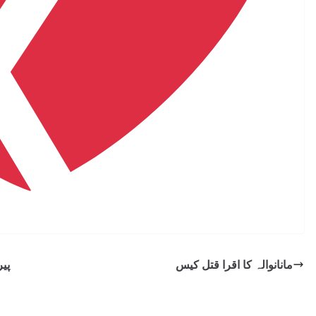
مانانوالہ کا اقرا قتل کیس
پی