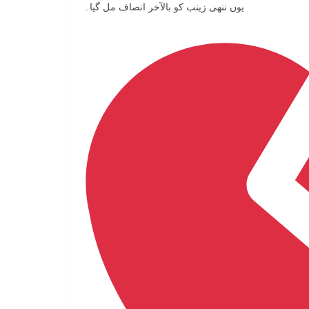
یوں ننھی زینب کو بالآخر انصاف مل گیا۔