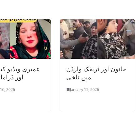
خاتون اور ٹریفک وارڈن
عمیری ویڈیو کیس
میں تلخی
اور ڈراما
 16, 2026
January 15, 2026