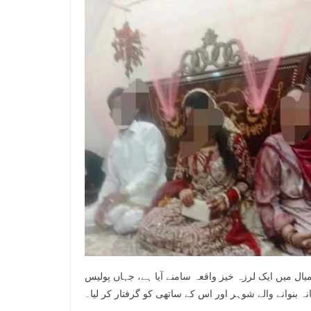
یال میں ایک لرزہ خیز واقعہ سامنے آیا ہے، جہاں پولیس
نہ بنوانے والے شوہر اور اس کے ساتھی کو گرفتار کر لیا۔