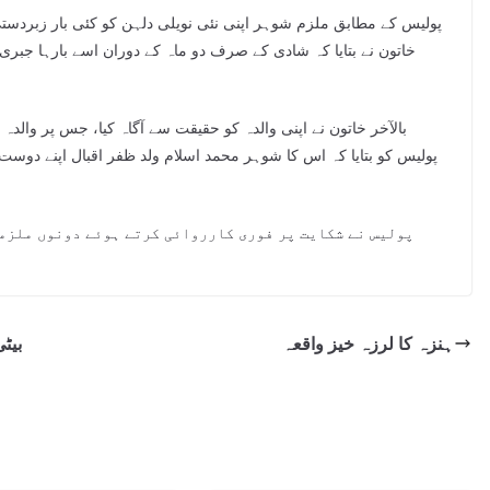
پولیس کے مطابق ملزم شوہر اپنی نئی نویلی دلہن کو کئی بار زبردستی 
خاتون نے بتایا کہ شادی کے صرف دو ماہ کے دوران اسے بارہا جبری 
بالآخر خاتون نے اپنی والدہ کو حقیقت سے آگاہ کیا، جس پر والدہ 
پولیس کو بتایا کہ اس کا شوہر محمد اسلام ولد ظفر اقبال اپنے دوست 
پولیس نے شکایت پر فوری کارروائی کرتے ہوئے دونوں ملزما
ہنزہ کا لرزہ خیز واقعہ
بیٹ