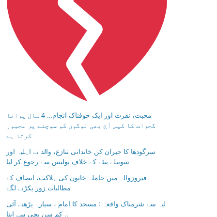
محبت، نفرت اور ایک خوفناک انجام… 4 سال پرانا
گجرات کا کیس آج بھی لوگوں کو سوچنے پر مجبور
کرتا ہے
سرگودھا کا حیران کن خاندانی تنازع، والد نے اہلیہ اور
سوتیلے بیٹے کے خلاف پولیس سے رجوع کر لیا
فیروزوالہ میں حاملہ خاتون کی ہلاکت، انصاف کے
مطالبات زور پکڑنے لگے
لیہ سے شرمناک واقعہ : مسجد کا امام ، سپارہ پڑھنے آئی
کم سن بچی سے اپنا ..