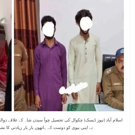
اسلام آباد (نیوز ڈیسک) چکوال کی تحصیل چوآ سیدن شاہ کے علاقے دوالم
نے اپنی بیوی کو دوست کے ہاتھوں بار بار زیادتی کا نشا