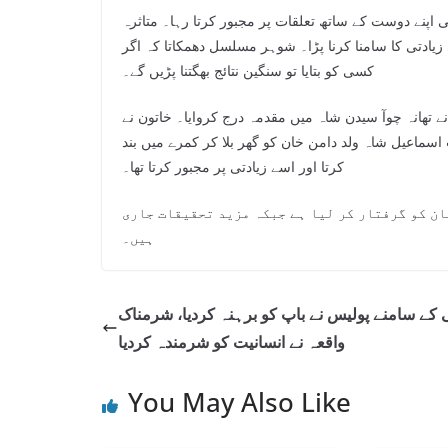
اپنے دوست کے ساتھ تعلقات پر مجبور کرتا رہا۔ متاثرہ
زیادتی کا سامنا کرنا پڑا۔ شوہر مسلسل دھمکاتا کہ اگر
کسی کو بتایا تو سنگین نتائج بھگتنا پڑیں گے۔
نے تھانہ چوآ سیدن شاہ میں مقدمہ درج کروایا۔ خاتون نے
اسماعیل شاہ ولد دامن خان کو گھر بلا کر کمرے میں بند
کرتا اور اسے زیادتی پر مجبور کرتا تھا۔
ن کو گرفتار کر لیا ہے جبکہ مزید تحقیقات جاری
ہیں۔
ی کے سامنے پولیس نے باپ کو برہنہ کردیا، شرمناک
واقعہ نے انسانیت کو شرمندہ کردیا
You May Also Like