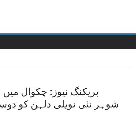
بریکنگ نیوز: چکوال میں د
شوہر نئی نویلی دلہن کو دوست