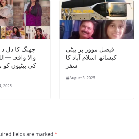
فیصل موور پر بیٹی
جھنگ کا دل دہل
کیساتھ اسلام آباد کا
والا واقعہ—ال
سفر
کی بیٹیوں کو 
August 3, 2025
4, 2025
ired fields are marked
*