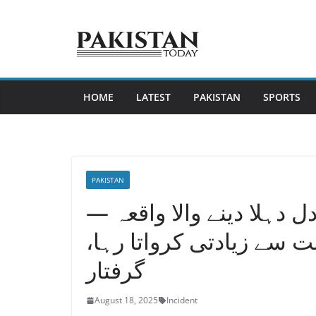
Skip
to
content
HOME
LATEST
PAKISTAN
SPORTS
PAKISTAN
ل دہلا دینے والا واقعہ —
 سے زیادتی کرواتا رہا،
گرفتار
August 18, 2025
Incident