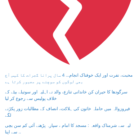
محبت، نفرت اور ایک خوفناک انجام… 4 سال پرانا گجرات کا کیس آج
بھی لوگوں کو سوچنے پر مجبور کرتا ہے
سرگودھا کا حیران کن خاندانی تنازع، والد نے اہلیہ اور سوتیلے بیٹے کے
خلاف پولیس سے رجوع کر لیا
فیروزوالہ میں حاملہ خاتون کی ہلاکت، انصاف کے مطالبات زور پکڑنے
لگے
لیہ سے شرمناک واقعہ : مسجد کا امام ، سپارہ پڑھنے آئی کم سن بچی
سے اپنا ..