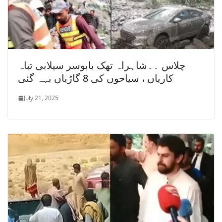
چلاس ۔۔شاہراہ تھک بابوسر سیلابی تباہ
کاریاں ، سیاحوں کی 8 گاڑیاں بہہ گئی
July 21, 2025