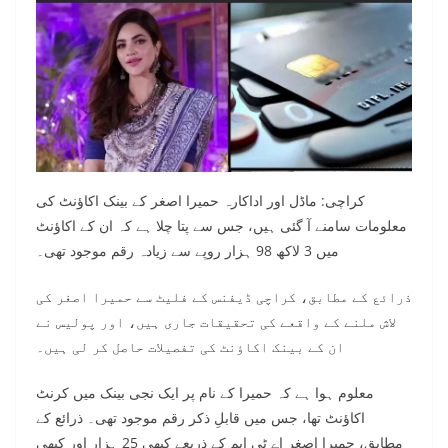
کراچی: ماڈل اور اداکارہ حمیرا اصغر کے بینک اکاؤنٹ کی
معلومات سامنے آ گئی ہیں، جس سے پتا چلا ہے کہ ان کے اکاؤنٹ
میں 3 لاکھ 98 ہزار روپے سے زیادہ رقم موجود تھی۔
ذرائع کے مطابق، کراچی ڈیفنس کے فلیٹ سے حمیرا اصغر کی
لاش ملنے کے واقعے کی تحقیقات جاری ہیں، اور پولیس نے
ان کے بینک اکاؤنٹ کی تفصیلات حاصل کر لی ہیں۔
معلوم ہوا ہے کہ حمیرا کے نام پر ایک نجی بینک میں کرنٹ
اکاؤنٹ تھا، جس میں قابلِ ذکر رقم موجود تھی۔ ذرائع کے
مطابق، حمیرا اصغر اے ٹی ایم کے ذریعے کبھی 25 ہزار اور کبھی