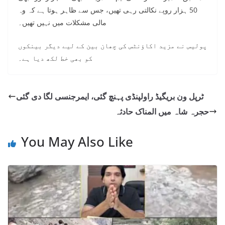
50 ہزار روپے نکالتی رہی تھیں، جس سے ظاہر ہوتا ہے کہ وہ
مالی مشکلات میں نہیں تھیں۔
پولیس نے مزید اکاؤنٹس کی چھان بین کے لیے دیگر بینکوں
کو بھی خط لکھ دیا ہے۔
ٹرپل ون بریگیڈ راولپنڈی پہنچ گئی، ایمرجنسی لگا دی گئی
حجرہ شاہ میں المناک حادثہ
You May Also Like