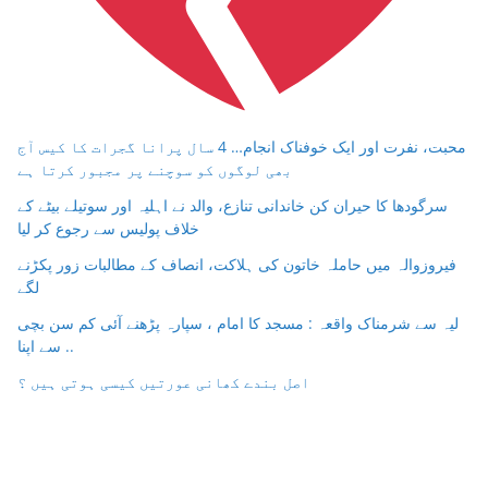
محبت، نفرت اور ایک خوفناک انجام… 4 سال پرانا گجرات کا کیس آج
بھی لوگوں کو سوچنے پر مجبور کرتا ہے
سرگودھا کا حیران کن خاندانی تنازع، والد نے اہلیہ اور سوتیلے بیٹے کے
خلاف پولیس سے رجوع کر لیا
فیروزوالہ میں حاملہ خاتون کی ہلاکت، انصاف کے مطالبات زور پکڑنے
لگے
لیہ سے شرمناک واقعہ : مسجد کا امام ، سپارہ پڑھنے آئی کم سن بچی
سے اپنا ..
اصل بندے کھانی عورتیں کیسی ہوتی ہیں ؟