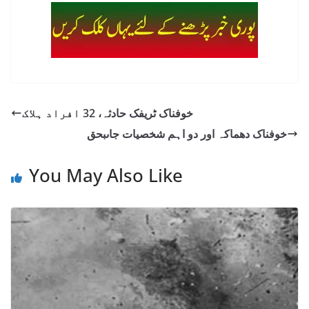
خوفناک ٹریفک حادثہ، 32 افراد ہلاک
خوفناک دھماکہ اور دو اہم شخصیات جاںبحق
You May Also Like