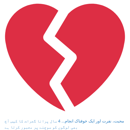
محبت، نفرت اور ایک خوفناک انجام… 4 سال پرانا گجرات کا کیس آج
بھی لوگوں کو سوچنے پر مجبور کرتا ہے