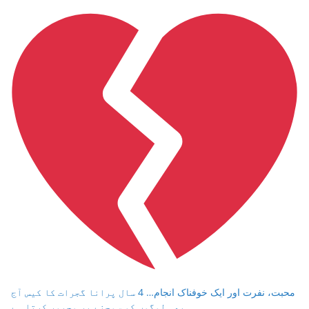
محبت، نفرت اور ایک خوفناک انجام… 4 سال پرانا گجرات کا کیس آج
بھی لوگوں کو سوچنے پر مجبور کرتا ہے