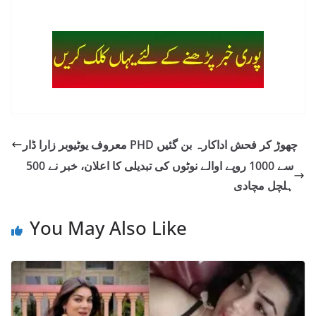
معروف یوٹیوبر زارا ڈار PHD چھوڑ کر فحش اداکارہ بن گئیں
500 سے 1000 روپے اوالے نوٹوں کی تبدیلی کا اعلان، خبر نے
ہلچل مچادی
You May Also Like