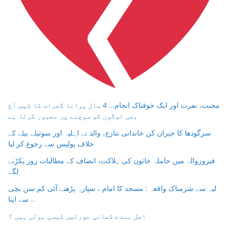
محبت، نفرت اور ایک خوفناک انجام… 4 سال پرانا گجرات کا کیس آج
بھی لوگوں کو سوچنے پر مجبور کرتا ہے
سرگودھا کا حیران کن خاندانی تنازع، والد نے اہلیہ اور سوتیلے بیٹے کے
خلاف پولیس سے رجوع کر لیا
فیروزوالہ میں حاملہ خاتون کی ہلاکت، انصاف کے مطالبات زور پکڑنے
لگے
لیہ سے شرمناک واقعہ : مسجد کا امام ، سپارہ پڑھنے آئی کم سن بچی
سے اپنا ..
اصل بندے کھانی عورتیں کیسی ہوتی ہیں ؟