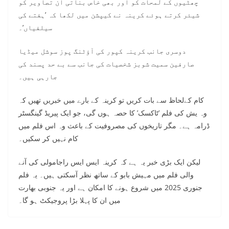
چھٹیوں کے لمحات کو اور بھی خاص بناتی ان تصاویر کو
شیئر کرتے ہوئے کرینہ نے کیپشن میں لکھا کہ ’ہفتے کی
سیلفیاں’۔
دوسری جانب کرینہ کپور کی آؤٹنگ پوز سوشل میڈیا
صارفین سمیت شوبز شخصیات کی جانب سے بے حد پسند کی
جارہی ہیں۔
کام کےلحاظ سے بات کریں تو کرینہ کے بارے میں خبریں تھیں کہ
وہ یش کی فلم ’ٹاکسک’ کا حصہ ہوں گی، جو ایک پیریڈ گینگسٹر
ڈرامہ ہے۔ مگر تاریخوں کی مصروفیت کے باعث وہ اس فلم میں
کام نہیں کر سکیں۔
لیکن ایک بڑی خبر یہ ہے کہ کرینہ ایس ایس راجامولی کی آنے
والی فلم میں مہیش بابو کے ساتھ نظر آسکتی ہیں۔ یہ فلم
جنوری 2025 میں شروع ہونے کا امکان ہے اور یہ جنوبی بھارت
میں ان کا پہلا بڑا پروجیکٹ ہو گا۔