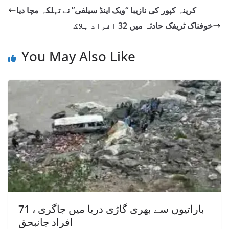
کرینہ کپور کی نازیبا “ویک اینڈ سیلفی” نے تہلکہ مچا دیا
خوفناک ٹریفک حادثہ میں 32 افراد ہلاک
You May Also Like
باراتیوں سے بھری گاڑی دریا میں جاگری ، 71
افراد جانبحق