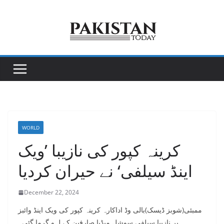
Skip
to
content
WORLD
کرینہ کپور کی نازیبا ’ویک
اینڈ سیلفی‘ نے حیران کردیا
December 22, 2024
ممبئی(شوبز ڈیسک)بالی وڈ اداکارہ کرینہ کپور کی ویک اینڈ وائبز
پر نازیبا سیلفی سوشل میڈیا صارفین کے لہو گرما گئی۔