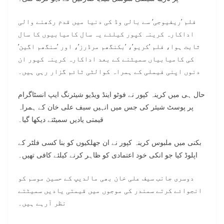
فلم ’ریفیوجی‘ سے بالی وڈ کی دنیا میں قدم رکھنے والی
اداکارہ کرینہ کپور کیلئے یہ سال کامیابیوں کا سال
ثابت ہوا، فلم ’کریو’، ’بکنگھم مرڈرز’، اور ’سنگھم اگین’
کی کامیابیاں سمیٹنے کے بعد اداکارہ کرینہ کپور ان
دنوں اپنی فیملی کے ہمراہ کوالٹی ٹائم گزار رہی ہیں۔
حال ہی میں کرینہ کپور نے فوٹو اینڈ ویڈیو شیئرنگ ایپ انسٹاگرام
پر پوسٹ شیئر کی جس میں انہیں سیف علی خان کے ہمراہ
قیمتی یادیں سمیٹتے دیکھا گیا۔
بکنی میں ملبوس کرینہ کپور نے ان جھلکیوں کو بنا کسی فلٹر کے
اپلوڈ کیا جو انکی خود اعتمادی کو ظاہر کرنے کیلئے کافی تھیں۔
دوسری جانب سیف علی خان بھی مالدیپ کے حسین موسم کو
انجوائے کرتے سمندر کی موجوں میں قیمتی یادیں سمیٹتے
نظر آرہے ہیں۔