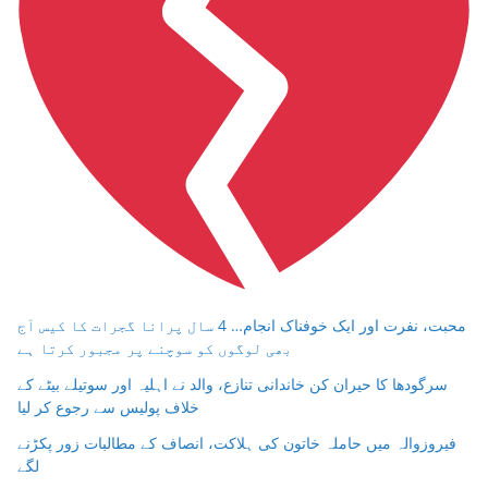
محبت، نفرت اور ایک خوفناک انجام… 4 سال پرانا گجرات کا کیس آج
بھی لوگوں کو سوچنے پر مجبور کرتا ہے
سرگودھا کا حیران کن خاندانی تنازع، والد نے اہلیہ اور سوتیلے بیٹے کے
خلاف پولیس سے رجوع کر لیا
فیروزوالہ میں حاملہ خاتون کی ہلاکت، انصاف کے مطالبات زور پکڑنے
لگے