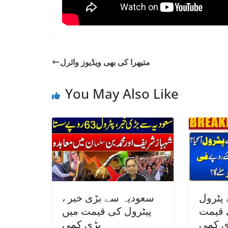
متیھرا کی بھی ویڈیوز وائرل
You May Also Like
پٹرول
سعودیہ سے بڑی خبر ،
ی قیمت
پیٹرول کی قیمت میں
ی کمی
بڑی کمی