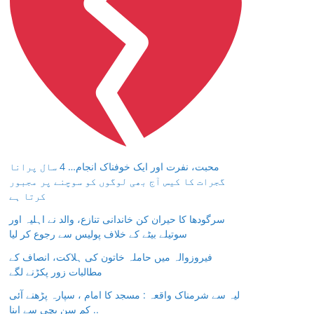
محبت، نفرت اور ایک خوفناک انجام… 4 سال پرانا
گجرات کا کیس آج بھی لوگوں کو سوچنے پر مجبور
کرتا ہے
سرگودھا کا حیران کن خاندانی تنازع، والد نے اہلیہ اور
سوتیلے بیٹے کے خلاف پولیس سے رجوع کر لیا
فیروزوالہ میں حاملہ خاتون کی ہلاکت، انصاف کے
مطالبات زور پکڑنے لگے
لیہ سے شرمناک واقعہ : مسجد کا امام ، سپارہ پڑھنے آئی
کم سن بچی سے اپنا ..