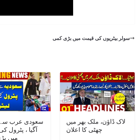
سولر بیٹریوں کی قیمت میں بڑی کمی
لاک ڈاؤن، ملک بھر میں
سعودی عرب سے 
چھٹی کا اعلان
آگیا ، پٹرول ک
میں بڑ