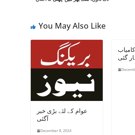
You May Also Like
کامیاب
ر گئی
Decemb
عوام کے لئے بڑی خبر
آگئی
December 8, 2024