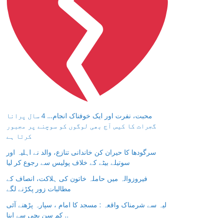
محبت، نفرت اور ایک خوفناک انجام… 4 سال پرانا
گجرات کا کیس آج بھی لوگوں کو سوچنے پر مجبور
کرتا ہے
سرگودھا کا حیران کن خاندانی تنازع، والد نے اہلیہ اور
سوتیلے بیٹے کے خلاف پولیس سے رجوع کر لیا
فیروزوالہ میں حاملہ خاتون کی ہلاکت، انصاف کے
مطالبات زور پکڑنے لگے
لیہ سے شرمناک واقعہ : مسجد کا امام ، سپارہ پڑھنے آئی
کم سن بچی سے اپنا ..