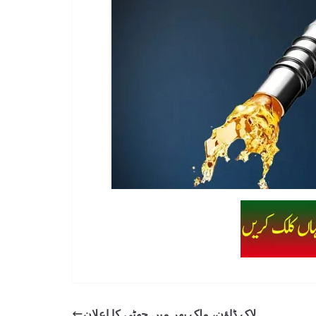
لاک ڈاؤن، ملک بھر میں چھٹی کا اعلان