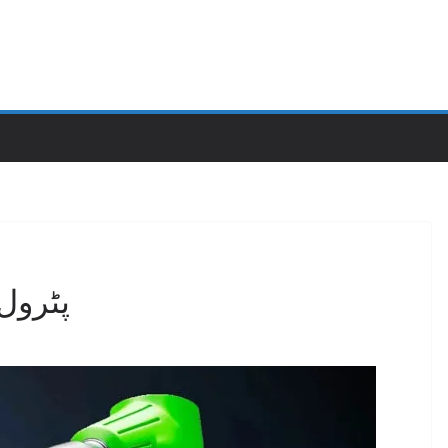
پٹرول