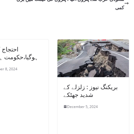
کمی
احتجاج 
ہوگیا،حکومت ہا
er 8, 2024
بریکنگ نیوز : زلزلے کے
شدید جھٹکے
December 5, 2024