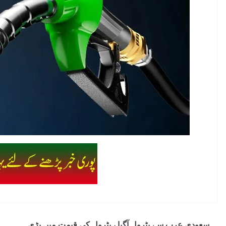
سعودی عرب سے پٹرول آگیا ، پٹرول کی قیمت میں بڑی