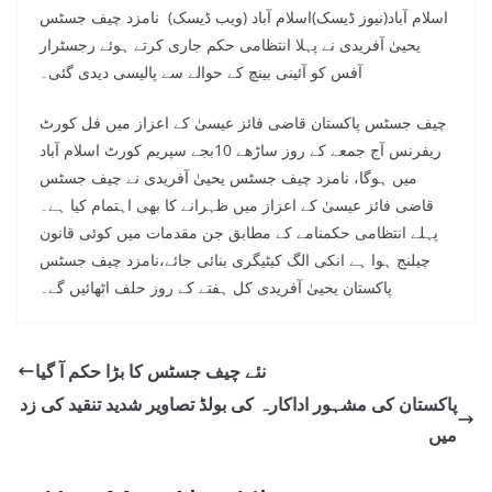
اسلام آباد(نیوز ڈیسک)اسلام آباد (ویب ڈیسک) نامزد چیف جسٹس
یحییٰ آفریدی نے پہلا انتظامی حکم جاری کرتے ہوئے رجسٹرار
آفس کو آئینی بینچ کے حوالے سے پالیسی دیدی گئی۔
چیف جسٹس پاکستان قاضی فائز عیسیٰ کے اعزاز میں فل کورٹ
ریفرنس آج جمعے کے روز ساڑھے 10بجے سپریم کورٹ اسلام آباد
میں ہوگا، نامزد چیف جسٹس یحییٰ آفریدی نے چیف جسٹس
قاضی فائز عیسیٰ کے اعزاز میں ظہرانے کا بھی اہتمام کیا ہے۔
پہلے انتظامی حکمنامے کے مطابق جن مقدمات میں کوئی قانون
چیلنج ہوا ہے انکی الگ کیٹیگری بنائی جائے،نامزد چیف جسٹس
پاکستان یحییٰ آفریدی کل ہفتے کے روز حلف اٹھائیں گے۔
نئے چیف جسٹس کا بڑا حکم آ گیا
پاکستان کی مشہور اداکارہ کی بولڈ تصاویر شدید تنقید کی زد
میں