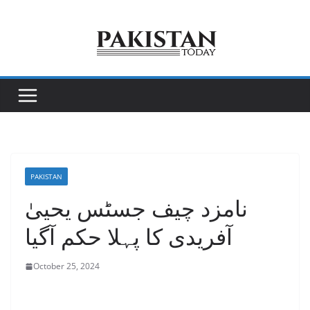
Skip
to
content
PAKISTAN
نامزد چیف جسٹس یحییٰ
آفریدی کا پہلا حکم آگیا
October 25, 2024