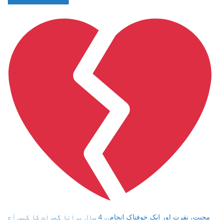
محبت، نفرت اور ایک خوفناک انجام… 4 سال پرانا گجرات کا کیس آج