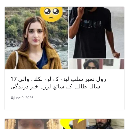
رول نمبر سلپ لینے کے لیے نکلنے والی 17
سالہ طالبہ کے ساتھ لرزہ خیز درندگی
June 9, 2026