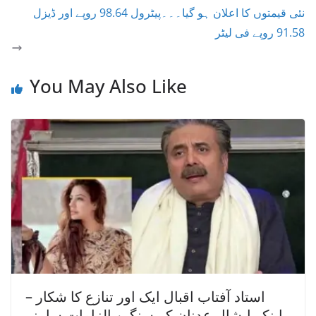
نئی قیمتوں کا اعلان ہو گیا۔۔۔پیٹرول 98.64 روپے اور ڈیزل
91.58 روپے فی لیٹر
You May Also Like
استاد آفتاب اقبال ایک اور تنازع کا شکار –
اینکر ایشال عدنان کے سنگین الزامات سامنے