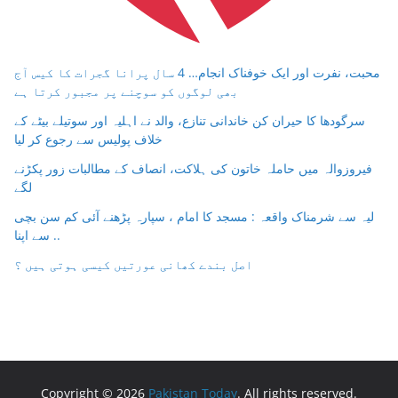
محبت، نفرت اور ایک خوفناک انجام… 4 سال پرانا گجرات کا کیس آج
بھی لوگوں کو سوچنے پر مجبور کرتا ہے
سرگودھا کا حیران کن خاندانی تنازع، والد نے اہلیہ اور سوتیلے بیٹے کے
خلاف پولیس سے رجوع کر لیا
فیروزوالہ میں حاملہ خاتون کی ہلاکت، انصاف کے مطالبات زور پکڑنے
لگے
لیہ سے شرمناک واقعہ : مسجد کا امام ، سپارہ پڑھنے آئی کم سن بچی
سے اپنا ..
اصل بندے کھانی عورتیں کیسی ہوتی ہیں ؟
Copyright © 2026
Pakistan Today
. All rights reserved.