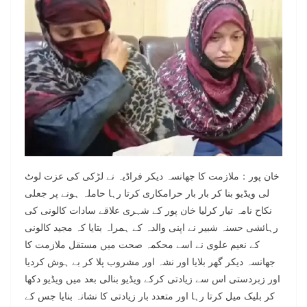
خان پور：ملازمت کا جھانسہ دیکر فراڈیہ نے لڑکی کی عزت لوٹ
لی ویڈیو بنا کر بار بار حرامکاری کرتا رہا حاملہ ہونے پر جعلی
نکاح نامہ تیار کرلیا خان پور کے شہری علاقے سادات کالونی کی
رہائشی حسنہ شبیر نے اپنی والدہ کے ہمراہ بتایا کہ مجید کالونی
کے نعیم علوی نے اسے محکمہ صحت میں مستقل ملازمت کا
جھانسہ دیکر گھر بلایا اور نشہ اور مشروب پلا کر بے ہوش کردیا
اور زبردستی اس سے زیادتی کرکے ویڈیو بنالی بعد میں ویڈیو دکھا
کر بلیک میل کرتا رہا اور متعدد بار زیادتی کا نشانہ بنایا جس کے