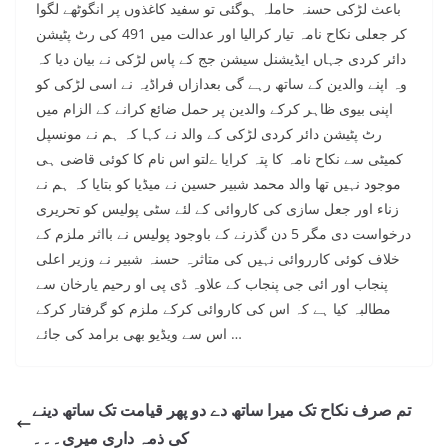
باعث لڑکی حسنہ حاملہ ہوگئی تو سفید کاغذوں پر انگوٹھے لگوا
کر جعلی نکاح نامہ تیار کرالیا اور عدالت میں 491 کی رٹ پٹیشن
دائر کردی جہاں ایڈیشنل سیشن جج کے پاس لڑکی نے بیان دیا کہ
وہ اپنے والدین کے ساتھ رہے گی بعدازاں فراڈیہ نے اسی لڑکی کو
اپنی بیوی ظاہر کرکے والدین پر حمل ضائع کرانے کے الزام میں
رٹ پٹیشن دائر کردی لڑکی کے والد نے کہا کہ ہم نے مونسپل
کمیٹی سے نکاح نامہ کا پتہ کرایا ےلتو اس نام کا کوئی قاضی ہی
موجود نہیں تھا والد محمد شبیر حسین نے میڈیا کو بتایا کہ ہم نے
زناء اور جعل سازی کی کاروائی کے لئے سٹی پولیس کو تحریری
درخواست دی مگر 5 دن گذرنے کے باوجود پولیس نے بااثر ملزم کے
خلاف کوئی کارروائی نہیں کی متاثرہ حسنہ شبیر نے وزیر اعلی
پنجاب اور ائی جی پنجاب کے علاوہ ڈی پی او رحیم یارخان سے
مطالبہ کیا ہے کہ اس کی کاروائی کرکے ملزم کو گرفتار کرکے
اس سے ویڈیو بھی برامد کی جائے …
تم صرف نکاح تک میرا ساتھ دے دو پھر قیامت تک ساتھ دینے
کی ذمہ داری میری۔۔۔