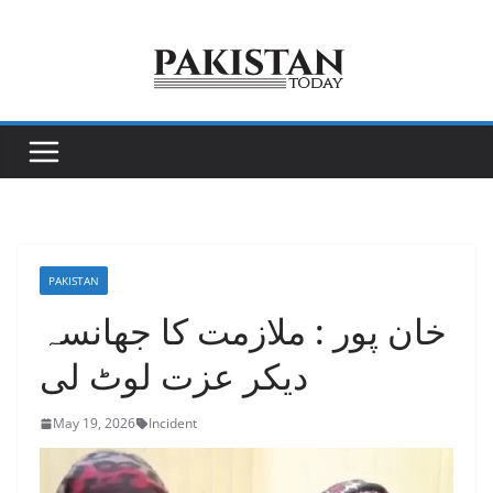
Skip
to
content
PAKISTAN
خان پور : ملازمت کا جھانسہ
دیکر عزت لوٹ لی
May 19, 2026
Incident