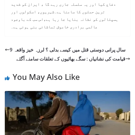
دفاع کیا اور یہ سلسلہ جاری رہے گا ، ایران کو شدید
ترین حملوں کا سامنا ہے۔شہریوں، اسکولوں اور
ہسپتالوں کو نشانہ بنایا جا رہا ہے،اس سب کے باوجود
عالمی برادری خاموش تماشائی بنی ہوئی ہے۔
9 سال پرانی دوستی قتل میں کیسے بدلی ؟ لرزہ خیز واقعہ
قیامت کی نشانیاں : سگے بھائیوں کے تعلقات سامنے آگئے
You May Also Like