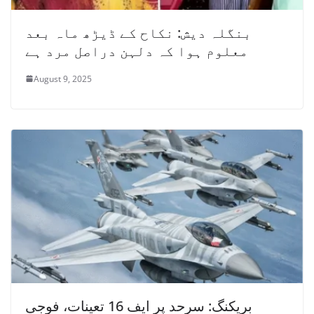
بنگلہ دیش: نکاح کے ڈیڑھ ماہ بعد
معلوم ہوا کہ دلہن دراصل مرد ہے
August 9, 2025
بریکنگ: سرحد پر ایف 16 تعینات، فوجی