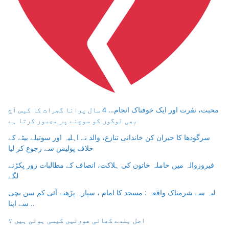
محبت، نفرت اور ایک خوفناک انجام… 4 سال پرانا گجرات کا کیس آج
بھی لوگوں کو سوچنے پر مجبور کرتا ہے
سرگودھا کا حیران کن خاندانی تنازع، والد نے اہلیہ اور سوتیلے بیٹے کے
خلاف پولیس سے رجوع کر لیا
فیروزوالہ میں حاملہ خاتون کی ہلاکت، انصاف کے مطالبات زور پکڑنے
لگے
لیہ سے شرمناک واقعہ : مسجد کا امام ، سپارہ پڑھنے آئی کم سن بچی
سے اپنا ..
اصل بندے کھانی عورتیں کیسی ہوتی ہیں ؟