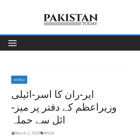
Skip
to
content
WORLD
ایر-ران کا اسر-ائیلی
وزیراعظم کے دفتر پر میز-
ائل سے حملہ
March 2, 2026
World