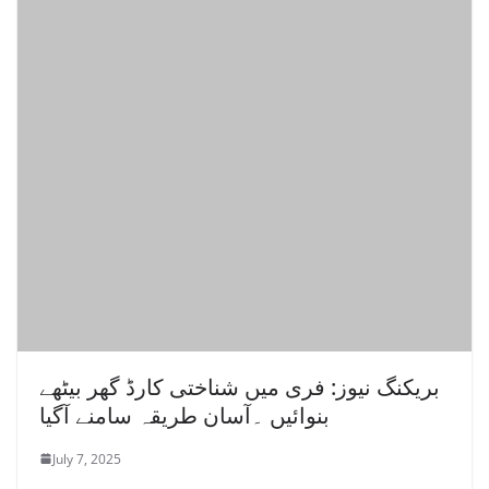
بریکنگ نیوز: فری میں شناختی کارڈ گھر بیٹھے
بنوائیں ۔آسان طریقہ سامنے آگیا
July 7, 2025