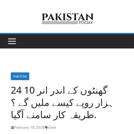
Skip
to
content
PAKISTAN
24 گھنٹوں کے اندر انر 10
ہزار روپے کیسے ملیں گے ؟
طریقہ کار سامنے آگیا.
February 18, 2026
Govt