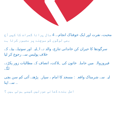
محبت، نفرت اور ایک خوفناک انجام… 4 سال پرانا گجرات کا کیس آج
بھی لوگوں کو سوچنے پر مجبور کرتا ہے
سرگودھا کا حیران کن خاندانی تنازع، والد نے اہلیہ اور سوتیلے بیٹے کے
خلاف پولیس سے رجوع کر لیا
فیروزوالہ میں حاملہ خاتون کی ہلاکت، انصاف کے مطالبات زور پکڑنے
لگے
لیہ سے شرمناک واقعہ : مسجد کا امام ، سپارہ پڑھنے آئی کم سن بچی
سے اپنا ..
اصل بندے کھانی عورتیں کیسی ہوتی ہیں ؟