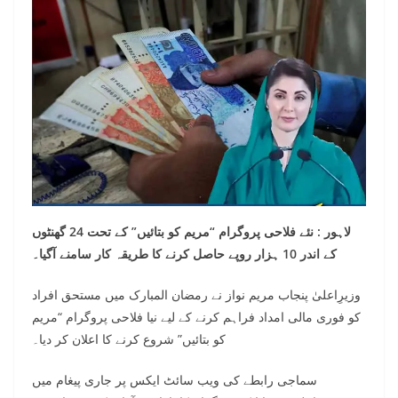
لاہور : نئے فلاحی پروگرام “مریم کو بتائیں” کے تحت 24 گھنٹوں
کے اندر 10 ہزار روپے حاصل کرنے کا طریقہ کار سامنے آگیا۔
وزیرِاعلیٰ پنجاب مریم نواز نے رمضان المبارک میں مستحق افراد
کو فوری مالی امداد فراہم کرنے کے لیے نیا فلاحی پروگرام “مریم
کو بتائیں” شروع کرنے کا اعلان کر دیا۔
سماجی رابطے کی ویب سائٹ ایکس پر جاری پیغام میں