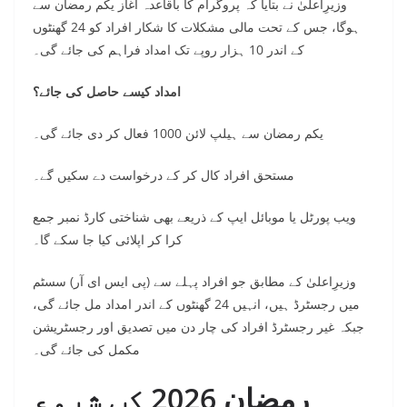
وزیرِاعلیٰ نے بتایا کہ پروگرام کا باقاعدہ آغاز یکم رمضان سے
ہوگا، جس کے تحت مالی مشکلات کا شکار افراد کو 24 گھنٹوں
کے اندر 10 ہزار روپے تک امداد فراہم کی جائے گی۔
امداد کیسے حاصل کی جائے؟
یکم رمضان سے ہیلپ لائن 1000 فعال کر دی جائے گی۔
مستحق افراد کال کر کے درخواست دے سکیں گے۔
ویب پورٹل یا موبائل ایپ کے ذریعے بھی شناختی کارڈ نمبر جمع
کرا کر اپلائی کیا جا سکے گا۔
وزیرِاعلیٰ کے مطابق جو افراد پہلے سے (پی ایس ای آر) سسٹم
میں رجسٹرڈ ہیں، انہیں 24 گھنٹوں کے اندر امداد مل جائے گی،
جبکہ غیر رجسٹرڈ افراد کی چار دن میں تصدیق اور رجسٹریشن
مکمل کی جائے گی۔
رمضان 2026 کب شروع