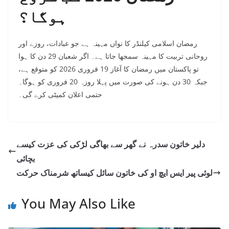
ہوگا؟
رمضان اسلامی کیلنڈر کا نواں مہینہ ہے جو عبادات، روزے اور
روحانی تربیت کا مہینہ سمجھا جاتا ہے۔ اگر شعبان 29 دن کا ہوا
تو پاکستان میں رمضان کا آغاز 19 فروری 2026 کو متوقع ہے،
جبکہ 30 دن ہونے کی صورت میں پہلا روزہ 20 فروری کو ہوگا۔
حتمی اعلان کمیٹی کرے گی۔
دلیر خاتون سدرہ نے گھر سے بھاگی لڑکی کی عزت کیسے
بچائی
لوئی پیر ایس ایچ او کی خاتون سائل کیساتھ شرمناک حرکت
You May Also Like