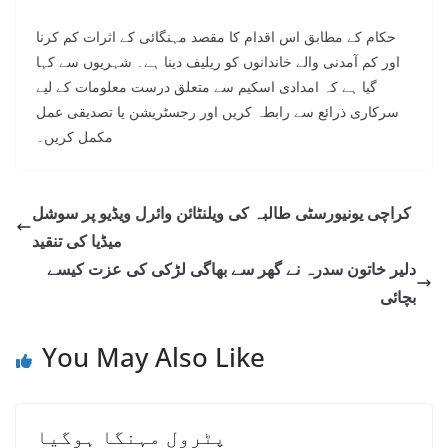
حکام کے مطابق اس اقدام کا مقصد مہنگائی کے اثرات کم کرنا
اور کم آمدنی والے خاندانوں کو ریلیف دینا ہے۔ شہریوں سے کہا
گیا ہے کہ امدادی اسکیم سے متعلق درست معلومات کے لیے
سرکاری ذرائع سے رابطہ کریں اور رجسٹریشن یا تصدیقی عمل
مکمل کریں۔
کراچی یونیورسٹی طالبہ کی ویلنٹائن وائرل ویڈیو پر سوشل
میڈیا کی تنقید
دلیر خاتون سدرہ نے گھر سے بھاگی لڑکی کی عزت کیسے
بچائی
You May Also Like
پٹرول مہنگا ہوگیا