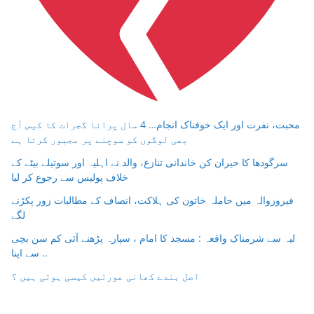
محبت، نفرت اور ایک خوفناک انجام… 4 سال پرانا گجرات کا کیس آج
بھی لوگوں کو سوچنے پر مجبور کرتا ہے
سرگودھا کا حیران کن خاندانی تنازع، والد نے اہلیہ اور سوتیلے بیٹے کے
خلاف پولیس سے رجوع کر لیا
فیروزوالہ میں حاملہ خاتون کی ہلاکت، انصاف کے مطالبات زور پکڑنے
لگے
لیہ سے شرمناک واقعہ : مسجد کا امام ، سپارہ پڑھنے آئی کم سن بچی
سے اپنا ..
اصل بندے کھانی عورتیں کیسی ہوتی ہیں ؟