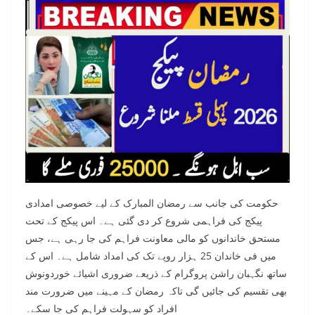
حکومت کی جانب سے رمضان المبارک کے لیے خصوصی امدادی
پیکج کی فراہمی شروع کر دی گئی ہے۔ اس پیکج کے تحت
مستحق خاندانوں کو مالی معاونت فراہم کی جا رہی ہے، جس
میں فی خاندان 25 ہزار روپے تک کی امداد شامل ہے۔ اس کے
ساتھ نگہبان راشن پروگرام کے ذریعے ضروری اشیائے خوردونوش
بھی تقسیم کی جائیں گی تاکہ رمضان کے مہینے میں ضرورت مند
افراد کو سہولت فراہم کی جا سکے۔