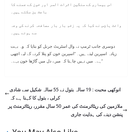
اس بیماری کے سنگین اثرات السر اور خون کے جمنے کا
باعث بن سکتے ہیں۔
وائٹ ہاؤس نے کہا کہ یہ زخم بار بار مصافحہ کرنے کی وجہ
سے ہوئے ہیں۔
دوسری جانب ٹرمپ نے وال اسٹریٹ جرنل کو بتایا کہ وہ بہت
زیادہ اسپرین لیتے ہیں۔ “اسپرین خون کو پتلا کرنے کے لیے اچھی
ہے۔ میں نہیں چاہتا کہ میرے دل میں گاڑھا خون بہے۔”
انوکھی محبت : 19 سالہ بتول نے 55 سالہ شکیل سے شادی
کرلی ، بتول کا کہنا ہے کہ
ملازمین کی ریٹائرمنٹ کی عمر 50 سال مقرر، ریٹائرمنٹ پر
پنشن دینے کی ہدایت جاری