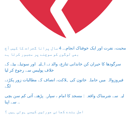
محبت، نفرت اور ایک خوفناک انجام… 4 سال پرانا گجرات کا کیس آج
بھی لوگوں کو سوچنے پر مجبور کرتا ہے
سرگودھا کا حیران کن خاندانی تنازع، والد نے اہلیہ اور سوتیلے بیٹے کے
خلاف پولیس سے رجوع کر لیا
فیروزوالہ میں حاملہ خاتون کی ہلاکت، انصاف کے مطالبات زور پکڑنے
لگے
لیہ سے شرمناک واقعہ : مسجد کا امام ، سپارہ پڑھنے آئی کم سن بچی
سے اپنا ..
اصل بندے کھانی عورتیں کیسی ہوتی ہیں ؟