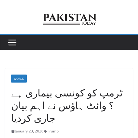
Skip
to
content
WORLD
ٹرمپ کو کونسی بیماری ہے
؟ وائٹ ہاؤس نے اہم بیان
جاری کردیا
January 23, 2026
Trump