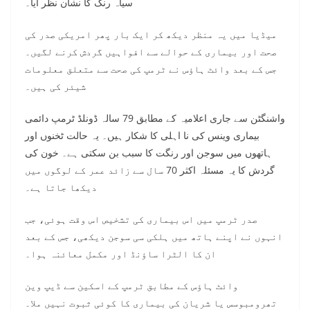
سیاہ رنگ کا نشان نظر آیا۔
میڈیا میں یہ منظر دیکھ کر ایک بار پھر امریکی صدر کی
صحت اور بیماری کے حوالے سے افواہیں گردش کرنے لگیں۔
جس کے بعد وائٹ ہاؤس نے ٹرمپ کی صحت سے متعلق معلومات
شیئر کی ہیں۔
واشنگٹن سے جاری اعلامیہ کے مطابق 79 سالہ ڈونلڈ ٹرمپ دائمی
بیماری وینس کی نا اہلی کا شکار ہیں۔ یہ حالت ٹخنوں اور
ہاتھوں میں سوجن اور رنگت کا سبب بن سکتی ہے۔ خون کی
گردش کا یہ مسئلہ اکثر 70 سال سے زائد عمر کے لوگوں میں
دیکھا جاتا ہے۔
صدر ٹرمپ میں اس بیماری کی تشخیص اس وقت ہوئی، جب
انہوں نے اپنے ہاتھ میں ہلکی سی سوجن دیکھی، جس کے بعد
ان کا الٹرا ساؤنڈ اور مکمل معائنہ ہوا۔
وائٹ ہاؤس کے مطابق ٹرمپ کے اسکین سے ڈیپ وین
تھرومبوسس یا شریان کی بیماری کا کوئی ثبوت نہیں ملا۔