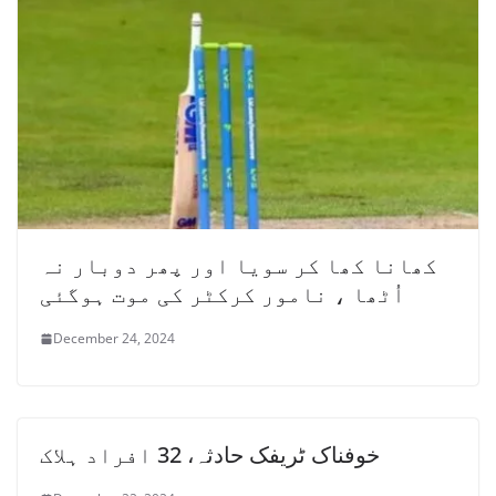
کھانا کھا کر سویا اور پھر دوبار نہ
اُٹھا ، نامور کرکٹر کی موت ہوگئی
December 24, 2024
خوفناک ٹریفک حادثہ، 32 افراد ہلاک