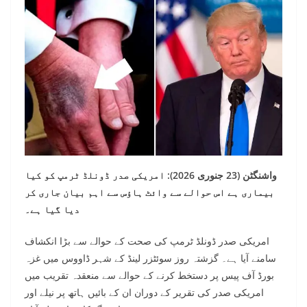
واشنگٹن (23 جنوری 2026): امریکی صدر ڈونلڈ ٹرمپ کو کیا
بیماری ہے اس حوالے سے وائٹ ہاؤس سے اہم بیان جاری کر
دیا گیا ہے۔
امریکی صدر ڈونلڈ ٹرمپ کی صحت کے حوالے سے بڑا انکشاف
سامنے آیا ہے۔ گزشتہ روز سوئٹزر لینڈ کے شہر ڈاووس میں غزہ
بورڈ آف پیس پر دستخط کرنے کے حوالے سے منعقدہ تقریب میں
امریکی صدر کی تقریر کے دوران ان کے بائیں ہاتھ پر نیلے اور