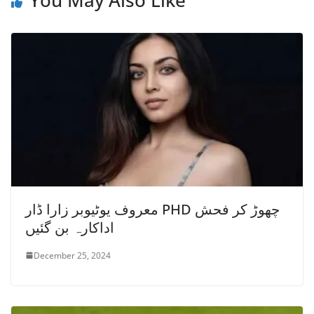
You May Also Like
معروف یوٹیوبر زارا ڈار PHD چھوڑ کر فحش
اداکارہ بن گئیں
December 25, 2024