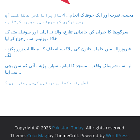
محبت، نفرت اور ایک خوفناک انجام… 4 سال پرانا گجرات کا کیس آج
بھی لوگوں کو سوچنے پر مجبور کرتا ہے
سرگودھا کا حیران کن خاندانی تنازع، والد نے اہلیہ اور سوتیلے بیٹے کے
خلاف پولیس سے رجوع کر لیا
فیروزوالہ میں حاملہ خاتون کی ہلاکت، انصاف کے مطالبات زور پکڑنے
لگے
لیہ سے شرمناک واقعہ : مسجد کا امام ، سپارہ پڑھنے آئی کم سن بچی
سے اپنا ..
اصل بندے کھانی عورتیں کیسی ہوتی ہیں ؟
Copyright © 2026
Pakistan Today
. All rights reserved.
Theme:
ColorMag
by ThemeGrill. Powered by
WordPress
.