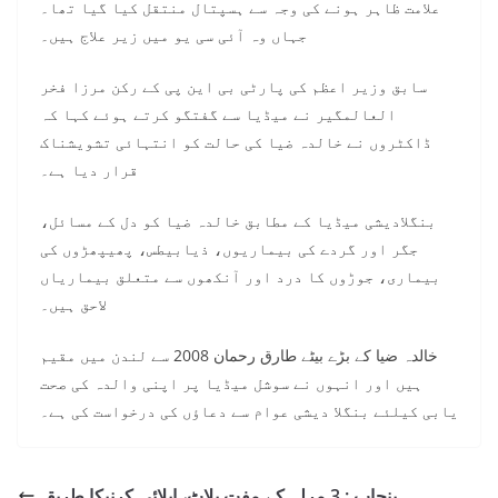
علامت ظاہر ہونے کی وجہ سے ہسپتال منتقل کیا گیا تھا۔
جہاں وہ آئی سی یو میں زیر علاج ہیں۔
سابق وزیر اعظم کی پارٹی بی این پی کے رکن مرزا فخر
العالمگیر نے میڈیا سے گفتگو کرتے ہوئے کہا کہ
ڈاکٹروں نے خالدہ ضیا کی حالت کو انتہائی تشویشناک
قرار دیا ہے۔
بنگلادیشی میڈیا کے مطابق خالدہ ضیا کو دل کے مسائل،
جگر اور گردے کی بیماریوں، ذیابیطس، پھیپھڑوں کی
بیماری، جوڑوں کا درد اور آنکھوں سے متعلق بیماریاں
لاحق ہیں۔
خالدہ ضیا کے بڑے بیٹے طارق رحمان 2008 سے لندن میں مقیم
ہیں اور انہوں نے سوشل میڈیا پر اپنی والدہ کی صحت
یابی کیلئے بنگلا دیشی عوام سے دعاؤں کی درخواست کی ہے۔
پنجاب : 3 مرلہ کے مفت پلاٹ، اپلائی کرنیکا طریقہ