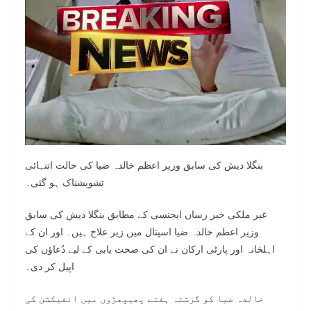
بنگلا دیش کی سابق وزیر اعظم خالدہ ضیا کی حالت اتنہائی
تشویشناک ہو گئی۔
غیر ملکی خبر رساں ایجنسی کے مطابق بنگلا دیش کی سابق
وزیر اعظم خالدہ ضیا اسپتال میں زیر علاج ہیں۔ اور ان کے
اہلخانہ اور پارٹی ارکان نے ان کی صحت یابی کے لیے دُعاؤں کی
اپیل کر دی۔
خالدہ ضیا کو گزشتہ ہفتے پھیپھڑوں میں انفیکشن کی