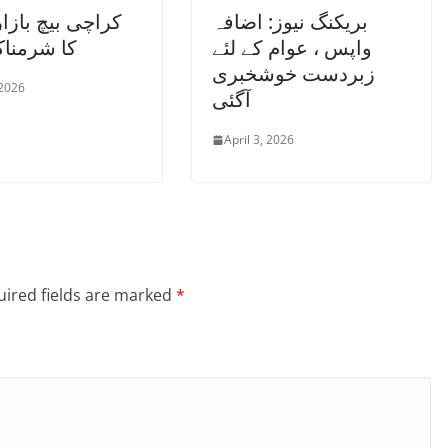
بریکنگ نیوز: اضافہ
کراچی بیچ بازار
واپس ، عوام کے لئے
کا شرمنا
زبردست خوشخبری
 2026
آگئی
April 3, 2026
ired fields are marked
*