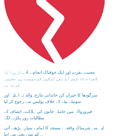
محبت، نفرت اور ایک خوفناک انجام… 4 سال پرانا
گجرات کا کیس آج بھی لوگوں کو سوچنے پر مجبور
کرتا ہے
سرگودھا کا حیران کن خاندانی تنازع، والد نے اہلیہ اور
سوتیلے بیٹے کے خلاف پولیس سے رجوع کر لیا
فیروزوالہ میں حاملہ خاتون کی ہلاکت، انصاف کے
مطالبات زور پکڑنے لگے
لیہ سے شرمناک واقعہ : مسجد کا امام ، سپارہ پڑھنے آئی
کم سن بچی سے اپنا ..