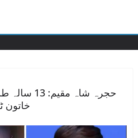
حجرہ شاہ مقیم
خاتون ٹی