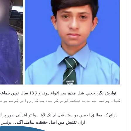
نوازش نگر، حجرہ شاہ مقیم
سے اغواء ہونے والا
13 سالہ نویں جماعت کا طالبعلم احسن
گیا۔ پولیس نے جدید ٹیکنالوجی کی مدد سے کارروائی کرتے ہوئ
ذرائع کے مطابق احسن دو ہفتے قبل اچانک لاپتا ہوا تو ابتدائی طور پر
ل
ازاں
تفتیش میں اصل حقیقت سامنے آگئی
۔ پولیس 