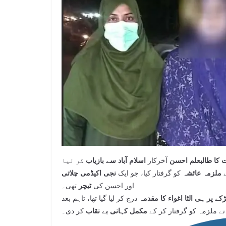
آخرکار
اسلام آباد سے بازیاب
کر لیا
ے
ملزمہ عائشہ
کو گرفتار کیا، جو ایک
نجی اکیڈمی چلاتی
اور احسن کی
ٹیچر
تھی۔
ڑکے پر ہی الٹا اغواء کا مقدمہ
درج کر لیا گیا تھا، تاہم بعد
نے ملزمہ کو گرفتار کر کے
مکمل کہانی بے نقاب
کر دی۔