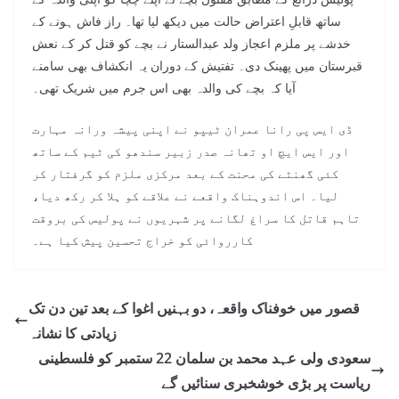
ساتھ قابلِ اعتراض حالت میں دیکھ لیا تھا۔ راز فاش ہونے کے
خدشے پر ملزم اعجاز ولد عبدالستار نے بچے کو قتل کر کے نعش
قبرستان میں پھینک دی۔ تفتیش کے دوران یہ انکشاف بھی سامنے
آیا کہ بچے کی والدہ بھی اس جرم میں شریک تھی۔
ڈی ایس پی رانا عمران ٹیپو نے اپنی پیشہ ورانہ مہارت
اور ایس ایچ او تھانہ صدر زبیر سندھو کی ٹیم کے ساتھ
کئی گھنٹے کی محنت کے بعد مرکزی ملزم کو گرفتار کر
لیا۔ اس اندوہناک واقعے نے علاقے کو ہلا کر رکھ دیا،
تاہم قاتل کا سراغ لگانے پر شہریوں نے پولیس کی بروقت
کارروائی کو خراج تحسین پیش کیا ہے۔
قصور میں خوفناک واقعہ، دو بہنیں اغوا کے بعد تین دن تک
زیادتی کا نشانہ
سعودی ولی عہد محمد بن سلمان 22 ستمبر کو فلسطینی
ریاست پر بڑی خوشخبری سنائیں گے