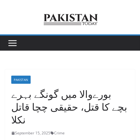
Skip
to
content
PAKISTAN
بورےوالا میں گونگے بہرے
بچے کا قتل، حقیقی چچا قاتل
نکلا
September 15, 2025
Crime