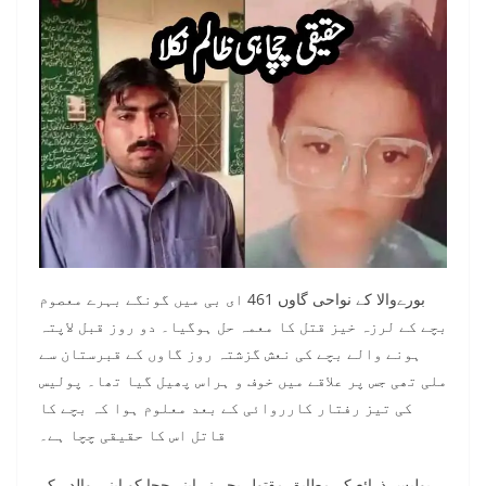
بورےوالا کے نواحی گاوں 461 ای بی میں گونگے بہرے معصوم
بچے کے لرزہ خیز قتل کا معمہ حل ہوگیا۔ دو روز قبل لاپتہ
ہونے والے بچے کی نعش گزشتہ روز گاوں کے قبرستان سے
ملی تھی جس پر علاقے میں خوف و ہراس پھیل گیا تھا۔ پولیس
کی تیز رفتار کارروائی کے بعد معلوم ہوا کہ بچے کا
قاتل اس کا حقیقی چچا ہے۔
پولیس ذرائع کے مطابق مقتول بچے نے اپنے چچا کو اپنی والدہ کے