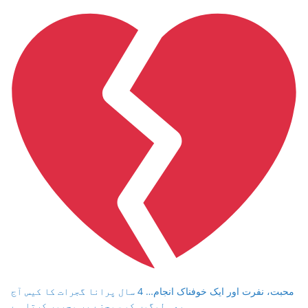
محبت، نفرت اور ایک خوفناک انجام… 4 سال پرانا گجرات کا کیس آج
بھی لوگوں کو سوچنے پر مجبور کرتا ہے