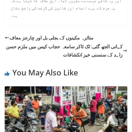
اور وہ کافی عرصے سے مفرور تھا۔ اہلِ علاقہ کا کہنا ہے کہ
یہ جرم کے برے انجام اور قانون کی گرفت کی واضح مثال
ہے۔
متاثرہ مکینوں کے بجلی بل اور چارجز معاف
کہانی الجھ گئی: ٹک ٹاکر سامعہ حجاب کیس میں ملزم حسن
زاہد کے سنسنی خیز انکشافات
You May Also Like