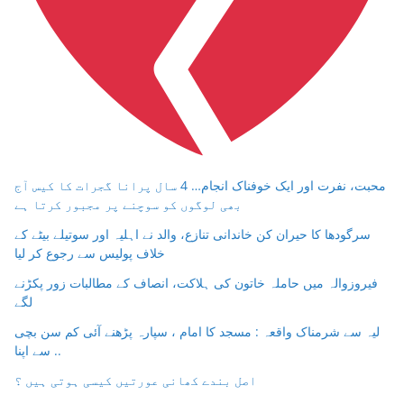
محبت، نفرت اور ایک خوفناک انجام… 4 سال پرانا گجرات کا کیس آج
بھی لوگوں کو سوچنے پر مجبور کرتا ہے
سرگودھا کا حیران کن خاندانی تنازع، والد نے اہلیہ اور سوتیلے بیٹے کے
خلاف پولیس سے رجوع کر لیا
فیروزوالہ میں حاملہ خاتون کی ہلاکت، انصاف کے مطالبات زور پکڑنے
لگے
لیہ سے شرمناک واقعہ : مسجد کا امام ، سپارہ پڑھنے آئی کم سن بچی
سے اپنا ..
اصل بندے کھانی عورتیں کیسی ہوتی ہیں ؟