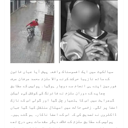
سیالکوٹ میں ایک افسوسناک واقعہ پیش آیا جہاں خاتون
کے ساتھ نازیبا حرکت کرنے والا ملزم محمد عرفان عرف
فورمین اپنے ہی انجام سے دوچار ہوگیا۔ پولیس کے مطابق
چھاپے کے دوران ملزم نے فائرنگ کی کوشش کی، لیکن
گبھراہٹ میں اس کا ہتھیار چل گیا اور گولی اس کے نازک
اعضا پر لگی۔ زخمی حالت میں اسپتال منتقل کیا گیا جہاں
ڈاکٹروں نے تصدیق کی کہ اس کے اعضا ناکارہ ہو گئے ہیں۔
پولیس کے مطابق ملزم کے خلاف دیگر مقدمات بھی درج تھے