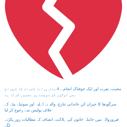
محبت، نفرت اور ایک خوفناک انجام… 4 سال پرانا گجرات کا کیس آج
بھی لوگوں کو سوچنے پر مجبور کرتا ہے
سرگودھا کا حیران کن خاندانی تنازع، والد نے اہلیہ اور سوتیلے بیٹے کے
خلاف پولیس سے رجوع کر لیا
فیروزوالہ میں حاملہ خاتون کی ہلاکت، انصاف کے مطالبات زور پکڑنے
لگے