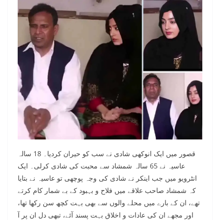
قصور میں ایک انوکھی شادی نے سب کو حیران کردیا۔ 18 سالہ
عاسیہ نے 65 سالہ شمشاد سے محبت کی شادی کرلی۔ ایک
انٹرویو میں جب اینکر نے شادی کی وجہ پوچھی تو عاسیہ نے بتایا
کہ شمشاد صاحب علاقے میں فلاح و بہبود کے بے شمار کام کرتے
تھے، ان کے بارے میں محلے والوں سے بھی بہت کچھ سن رکھا تھا،
اور مجھے ان کی عادات و اخلاق بہت پسند آئے، تبھی دل ان پر آ