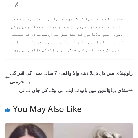
گیا۔
عاسیہ نے مزید کہا کہ شادی سے پہلے وہ اکثر ہمارے گھر
آتے جاتے تھے اور میری ان سے دو مرتبہ ملاقات بھی ہوئی
تھی۔ انہی ملاقاتوں کے بعد میں نے ان سے شادی کا فیصلہ
کرلیا تھا۔ اب ہم شادی کے بندھن میں بندھ چکے ہیں اور
میں ان کے ساتھ ہنسی خوشی اپنی زندگی گزار رہی ہوں۔
راولپنڈی میں دل دہلا دینے والا واقعہ، 7 سالہ بچی کی قبر کی
بے حرمتی
منڈی بہاؤالدین میں باپ نے اپنے ہی بیٹے کی جان لے لی
You May Also Like