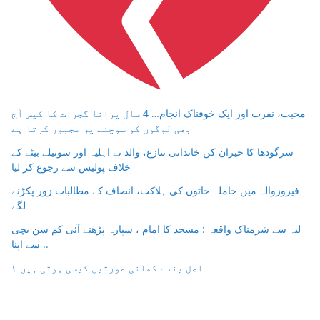
محبت، نفرت اور ایک خوفناک انجام… 4 سال پرانا گجرات کا کیس آج
بھی لوگوں کو سوچنے پر مجبور کرتا ہے
سرگودھا کا حیران کن خاندانی تنازع، والد نے اہلیہ اور سوتیلے بیٹے کے
خلاف پولیس سے رجوع کر لیا
فیروزوالہ میں حاملہ خاتون کی ہلاکت، انصاف کے مطالبات زور پکڑنے
لگے
لیہ سے شرمناک واقعہ : مسجد کا امام ، سپارہ پڑھنے آئی کم سن بچی
سے اپنا ..
اصل بندے کھانی عورتیں کیسی ہوتی ہیں ؟