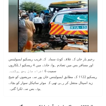
رحیم یار خان کے علاقے کوٹ سمابہ کے قریب ریسکیو ایمبولینس
اور مسافر بس میں تصادم ہوا، حادثے میں 4 ریسکیو اہلکاروں
سمیت 6 افراد جان بحق ہوگئے۔
ریسکیو 1122 کے مطابق ایمبولینس خان پور سے مریضوں کو شیخ
زید اسپتال منتقل کر رہی تھی کہ موٹر سائیکل سوار کو بچاتے
ہوئے بس سے ٹکرا گئی۔