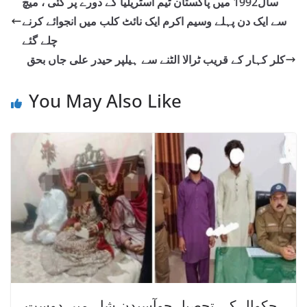
سال1992 میں پاکستان ٹیم آسٹریلیا کے دورے پر گئی ، میچ
سے ایک دن پہلے وسیم اکرم ایک نائٹ کلب میں انجوائے کرنے
چلے گئے
کلر کہار کے قریب ٹرالا الٹنے سے ہیلپر حیدر علی جاں بحق
You May Also Like
چکوال کی تحصیل چوآسیدن شاہ میں دوست