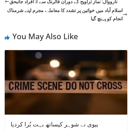
نارووال: نماز تراویح کے دوران فائرنگ سے 3 افراد جانبحق
اسلام آباد میں خواتین پر تشدد کا معاملہ، مجرم اپنے شرمناک
انجام کو پہنچ گیا
You May Also Like
بیوی نے شوہر کیساتھ بہت بُرا کردیا