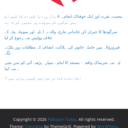
محبت، نفرت اور ایک خوفناک انجام… 4 سال پرانا گجرات کا کیس آج
بھی لوگوں کو سوچنے پر مجبور کرتا ہے
سرگودھا کا حیران کن خاندانی تنازع، والد نے اہلیہ اور سوتیلے بیٹے کے
خلاف پولیس سے رجوع کر لیا
فیروزوالہ میں حاملہ خاتون کی ہلاکت، انصاف کے مطالبات زور پکڑنے
لگے
لیہ سے شرمناک واقعہ : مسجد کا امام ، سپارہ پڑھنے آئی کم سن بچی
سے اپنا ..
اصل بندے کھانی عورتیں کیسی ہوتی ہیں ؟
Copyright © 2026
Pakistan Today
. All rights reserved.
Theme:
ColorMag
by ThemeGrill. Powered by
WordPress
.