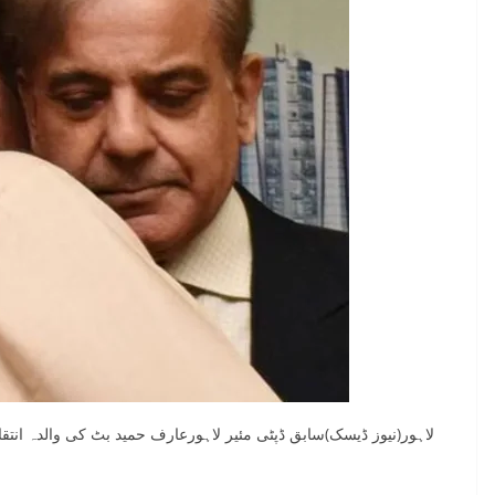
لاہور(نیوز ڈیسک)سابق ڈپٹی مئیر لاہورعارف حمید بٹ کی والدہ انت