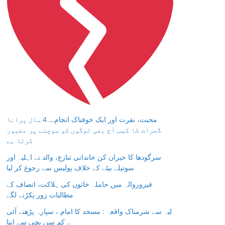
محبت، نفرت اور ایک خوفناک انجام… 4 سال پرانا
گجرات کا کیس آج بھی لوگوں کو سوچنے پر مجبور
کرتا ہے
سرگودھا کا حیران کن خاندانی تنازع، والد نے اہلیہ اور
سوتیلے بیٹے کے خلاف پولیس سے رجوع کر لیا
فیروزوالہ میں حاملہ خاتون کی ہلاکت، انصاف کے
مطالبات زور پکڑنے لگے
لیہ سے شرمناک واقعہ : مسجد کا امام ، سپارہ پڑھنے آئی
کم سن بچی سے اپنا ..