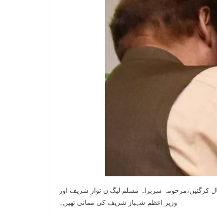
قال کرگئیں،مرحومہ سربراہ مسلم لیگ ن نواز شریف اور
وزیر اعظم شہباز شریف کی ممانی تھیں۔