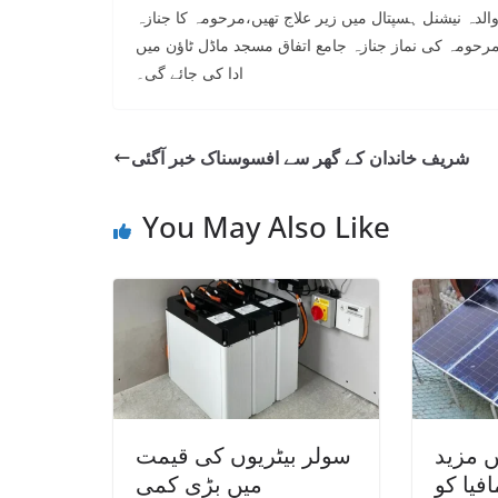
لدہ نیشنل ہسپتال میں زیر علاج تھیں،مرحومہ کا جنازہ
جائے گا،مرحومہ کی نماز جنازہ جامع اتفاق مسجد ماڈل ٹاؤن میں
ادا کی جائے گی۔
شریف خاندان کے گھر سے افسوسناک خبر آگئی
You May Also Like
ں مزید
سولر بیٹریوں کی قیمت
فیا کو
میں بڑی کمی