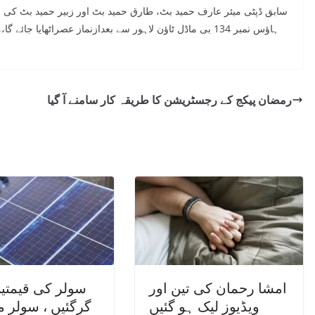
سابق ڈپٹی میئر عارف حمید بٹ، طارق حمید بٹ اور زبیر حمید بٹ کی وا
ہاؤس نمبر 134 بی ماڈل ٹاؤن لاہور سے بعدازنماز عصراٹھایا 
رمضان پیکج کے رجسٹریشن کا طریقہ کار سامنے آ گیا
امشا رحمان کی تین اور
سولر کی قیمتی
ویڈیوز لیک ہو گئیں
گرگئیں ، سولر ما