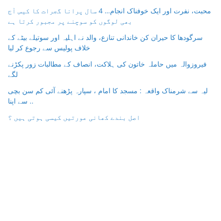
محبت، نفرت اور ایک خوفناک انجام… 4 سال پرانا گجرات کا کیس آج
بھی لوگوں کو سوچنے پر مجبور کرتا ہے
سرگودھا کا حیران کن خاندانی تنازع، والد نے اہلیہ اور سوتیلے بیٹے کے
خلاف پولیس سے رجوع کر لیا
فیروزوالہ میں حاملہ خاتون کی ہلاکت، انصاف کے مطالبات زور پکڑنے
لگے
لیہ سے شرمناک واقعہ : مسجد کا امام ، سپارہ پڑھنے آئی کم سن بچی
سے اپنا ..
اصل بندے کھانی عورتیں کیسی ہوتی ہیں ؟