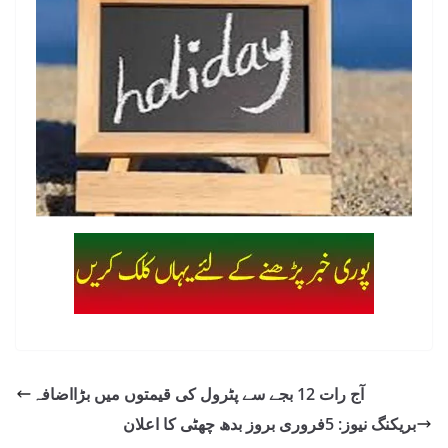
آج رات 12 بجے سے پٹرول کی قیمتوں میں بڑااضافہ
بریکنگ نیوز: 5فروری بروز بدھ چھٹی کا اعلان