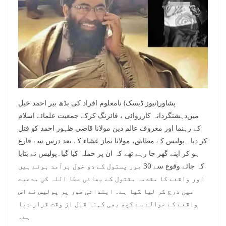
پشاور(نیوز ڈیسک) نامعلوم افراد کی بڈھ بیر احمد خیل
میں‌دہشتگردانہ کارروائی ، فائرنگ کرکے جمعیت علمائے اسلام
کے رہنما اور معروف عالم دین مولانا قاضی ظہور احمد کو قتل
کر دیا۔ پولیس کے مطابق، مولانا نماز عشاء کے بعد درس سے فارغ
ہو کر اپنے گھر جا رہے تھے کہ ان پر حملہ کیا گیا۔پولیس نے بتایا
کہ جائے وقوع سے 30 بور پستول کے دو خول برآمد ہوئے ہیں
اور واقعے کا مقدمہ مقتول کے بھائی عطا اللہ کی مدعیت
میں درج کر لیا گیا ہے۔ ابتدائی طور پر پولیس نے اس
واقعے کے حوالے سے کچھ بھی کہنا قبل از وقت قرار دیا
ہے۔