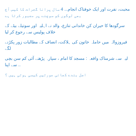
محبت، نفرت اور ایک خوفناک انجام… 4 سال پرانا گجرات کا کیس آج
بھی لوگوں کو سوچنے پر مجبور کرتا ہے
سرگودھا کا حیران کن خاندانی تنازع، والد نے اہلیہ اور سوتیلے بیٹے کے
خلاف پولیس سے رجوع کر لیا
فیروزوالہ میں حاملہ خاتون کی ہلاکت، انصاف کے مطالبات زور پکڑنے
لگے
لیہ سے شرمناک واقعہ : مسجد کا امام ، سپارہ پڑھنے آئی کم سن بچی
سے اپنا ..
اصل بندے کھانی عورتیں کیسی ہوتی ہیں ؟