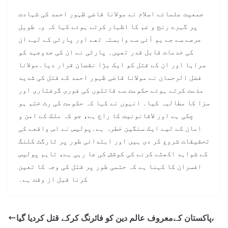
جمعیت علمائے اسلام نے مولانا قاضی ظہور احمد کی شہادت
پر گہرے رنج و غم کا اظہار کرتے ہوئے کہا کہ وہ طویل
عرصے سے جے یو آئی سے وابستہ تھے اور پارٹی کے لیے ان
کی خدمات قابل قدر تھیں۔ پارٹی نے ان کی جدوجہد کو
سراہا اور ان کے قتل کو ایک بڑا نقصان قرار دیا۔مولانا
فضل الرحمان نے مولانا قاضی ظہور احمد کے قتل کی شدید
مذمت کرتے ہوئے حکومت سے قاتلوں کی فوری گرفتاری اور
سزا کا مطالبہ کیا۔ انہوں نے کہا کہ حکومت کی رٹ ختم ہو
چکی ہے اور لاقانونیت کا راج ہے، جو کہ ملک کے امن و
امان کے لیے ایک سنگین خطرہ ہے۔پولیس نے اس واقعے کی
تحقیقات شروع کر دی ہیں اور ابتدائی طور پر ٹارگٹ کلنگ
کے شواہد اکھٹے کرنے کی کوشش کی جا رہی ہے، تاہم پولیس
افسران کا کہنا ہے کہ حتمی طور پر قتل کی وجہ کا تعین
کرنا قبل از وقت ہے۔
پاکستان کےمعروف عالم دین کو فائرنگ کرکے قتل کردیا گیا،