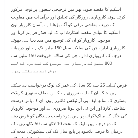
اسکیم کا مقصد صوبے بھر میں ترجیحی شعبوں پر توجہ مرکوز
کرتے ہوئے کاروباری، روزگار کی تخلیق اور برآمدات میں معاونت
کے ذریعے معاشی ترقی کو آگے بڑھانا ہے۔آسان کاروبار لون
اسکیم کا بنیادی مقصد اسٹارٹ اپ کے لیے فنڈز فراہم کرنا اور
موجودہ کاروبار کو ان کی توسیع میں مدد دینا ہے۔چھوٹے
کاروباری ادارے جن کی سالانہ سیل 150 ملین تک ہے اور درمیانے
درجے کے کاروباری ادارے جن کی سالانہ فروخت 150 ملین سے
800 ملین کے درمیان ہے، توسیع کے لیے قرض کے لیے
درخواست دے سکتے ہیں۔
قرض کےلیے 25 سے 55 سال کی عمر کے لوگ درخواست دے سکتے
ہیں جبکہ ان کے لیے ضروری ہے کہ وہ صاف ستھری کریڈٹ
ہسٹری کے ساتھ ایف بی آر ٹیکس فائلرز ہوں۔ان کے پاس درست
شناختی کارڈ اور این ٹی این ہونا ضروری ہے اور موجودہ کاروبار
کی جگہ کے مالک/کرائے پر ہیں۔درخواست دہندگان کو قرض دینے
کے دو درجے ہیں، ایک کے تحت 10 لاکھ سے 50 لاکھ روپے کے
درمیان کا قرضہ بلاسود پر پانچ سال تک کی سیکیورٹی مدت کے