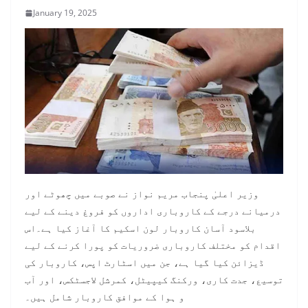
January 19, 2025
وزیر اعلیٰ پنجاب مریم نواز نے صوبے میں چھوٹے اور
درمیانے درجے کے کاروباری اداروں کو فروغ دینے کے لیے
بلاسود آسان کاروبار لون اسکیم کا آغاز کیا ہے۔اس
اقدام کو مختلف کاروباری ضروریات کو پورا کرنے کے لیے
ڈیزائن کیا گیا ہے، جن میں اسٹارٹ اپس، کاروبار کی
توسیع، جدت کاری، ورکنگ کیپیٹل، کمرشل لاجسٹکس، اور آب
و ہوا کے موافق کاروبار شامل ہیں۔