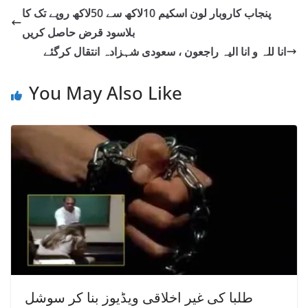
پنجاب کاروبار لون اسکیم 10لاکھ سے 50لاکھ روپے تک کا
بلاسود قرض حاصل کریں
انا للہ و انا الیہ راجعون ، سعودی شہزادہ انتقال کرگئے
You May Also Like
طلبا کی غیر اخلاقی ویڈیوز بنا کر سوشل