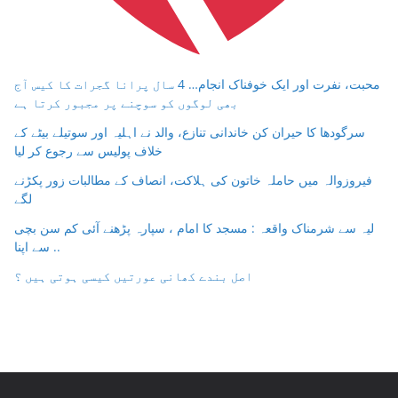
محبت، نفرت اور ایک خوفناک انجام… 4 سال پرانا گجرات کا کیس آج
بھی لوگوں کو سوچنے پر مجبور کرتا ہے
سرگودھا کا حیران کن خاندانی تنازع، والد نے اہلیہ اور سوتیلے بیٹے کے
خلاف پولیس سے رجوع کر لیا
فیروزوالہ میں حاملہ خاتون کی ہلاکت، انصاف کے مطالبات زور پکڑنے
لگے
لیہ سے شرمناک واقعہ : مسجد کا امام ، سپارہ پڑھنے آئی کم سن بچی
سے اپنا ..
اصل بندے کھانی عورتیں کیسی ہوتی ہیں ؟