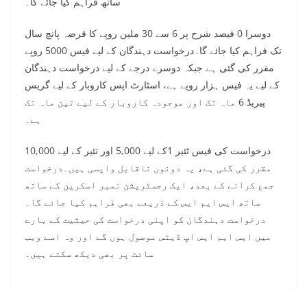
ساتھ فراہم کیا جائے گا۔
دوسرا 0 فیصد شرح پر 6 سے 30 ملین روپے کا قرضہ پانچ سال
تک فراہم کیا جائے گا۔درخواست دہندگان کے لیے فیس 5000 روپے
مقرر کی گئی ہے جبکہ دوسرے درجے کے لیے درخواست دہندگان
کے لیے یہ فیس ہزار روپے ہے، اسٹارٹ اپس کاروبار کے لیے گریس
پیریڈ 6 ماہ تک اور موجودہ کاروبار کے لیے تین ماہ تک
ہے۔
درخواست کی فیس ٹئیر 1کے لیے 5,000 اور تئیر کے لیے 10,000
مقرر کی گئی ہے، یہ دونوں ناقابل واپسی ہیں۔درخواست
جمع کرانے کے بعد، ایک رجسٹریشن نمبر اسکرین کے ساتھ
ساتھ ایس ایم ایس کے ذریعے بھی فراہم کیا جائے گا۔
درخواست دہندگان کو اپنی درخواست کی حیثیت کے بارے
میں ایس ایم ایس اپ ڈیٹس موصول ہوں گے اور وہ اسے ویب
سائٹ پر بھی دیکھ سکتے ہیں۔